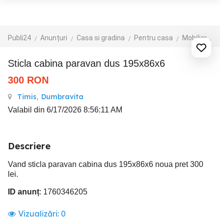
Publi24
Anunțuri
Casa si gradina
Pentru casa
Mobilier
M
Sticla cabina paravan dus 195x86x6
300
RON
Timis
,
Dumbravita
Valabil din 6/17/2026 8:56:11 AM
Descriere
Vand sticla paravan cabina dus 195x86x6 noua pret 300
lei.
ID anunț
: 1760346205
Vizualizări:
0