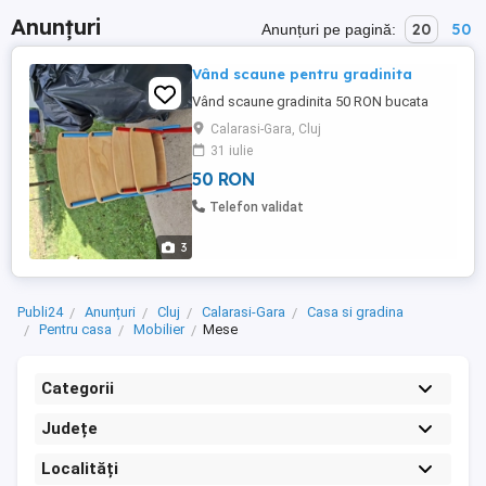
Anunțuri
20
50
Anunțuri pe pagină:
Vând scaune pentru gradinita
Vând scaune gradinita 50 RON bucata
Calarasi-Gara, Cluj
31 iulie
50 RON
Telefon validat
3
Publi24
Anunțuri
Cluj
Calarasi-Gara
Casa si gradina
Pentru casa
Mobilier
Mese
Categorii
Județe
Localități