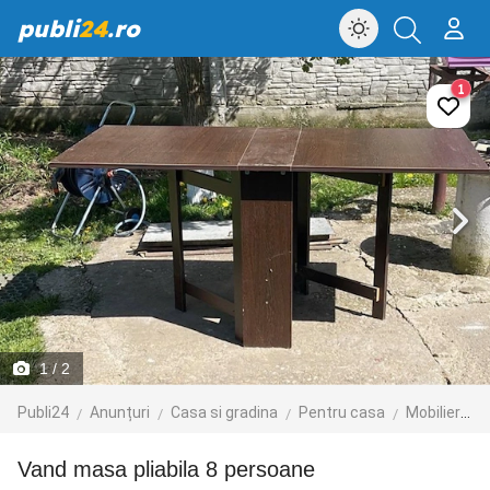
publi
24
.ro
1
1
/ 2
Publi24
Anunțuri
Casa si gradina
Pentru casa
Mobilier
vand masa pliabila 8 persoane