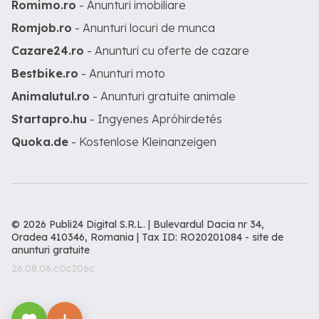
Romimo.ro
- Anunturi imobiliare
Romjob.ro
- Anunturi locuri de munca
Cazare24.ro
- Anunturi cu oferte de cazare
Bestbike.ro
- Anunturi moto
Animalutul.ro
- Anunturi gratuite animale
Startapro.hu
- Ingyenes Apróhirdetés
Quoka.de
- Kostenlose Kleinanzeigen
© 2026 Publi24 Digital S.R.L. | Bulevardul Dacia nr 34,
Oradea 410346, Romania | Tax ID: RO20201084 -
site de
anunturi gratuite
26.08.06.c0c206c