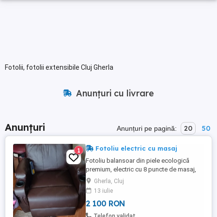
Fotolii, fotolii extensibile Cluj Gherla
Anunțuri cu livrare
Anunțuri
20
50
Anunțuri pe pagină:
Fotoliu electric cu masaj
1
Fotoliu balansoar din piele ecologică
premium, electric cu 8 puncte de masaj,
rabatabil și cu rotire la 360 grade. Preț
Gherla, Cluj
negociabil.
13 iulie
2 100 RON
Telefon validat