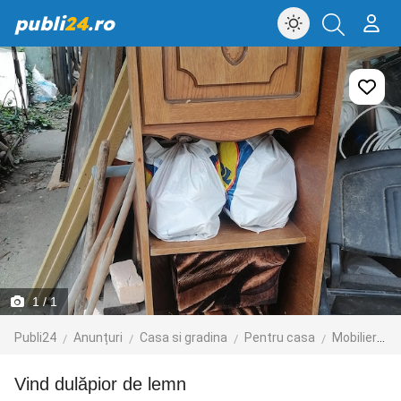
publi
24
.ro
1
/ 1
Publi24
Anunțuri
Casa si gradina
Pentru casa
Mobilier
D
Vind dulăpior de lemn