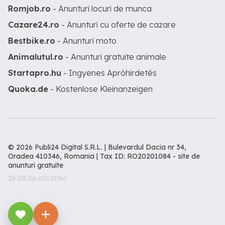
Romjob.ro
- Anunturi locuri de munca
Cazare24.ro
- Anunturi cu oferte de cazare
Bestbike.ro
- Anunturi moto
Animalutul.ro
- Anunturi gratuite animale
Startapro.hu
- Ingyenes Apróhirdetés
Quoka.de
- Kostenlose Kleinanzeigen
© 2026 Publi24 Digital S.R.L. | Bulevardul Dacia nr 34,
Oradea 410346, Romania | Tax ID: RO20201084 -
site de
anunturi gratuite
26.08.06.c0c206c