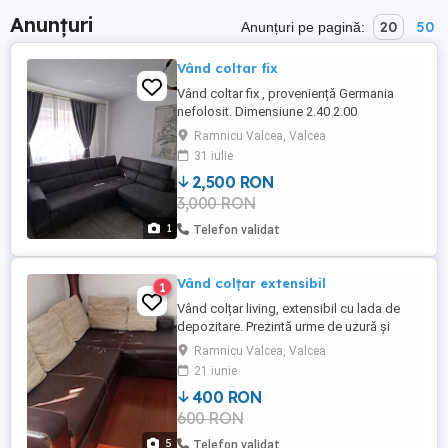
Anunțuri
20
50
Anunțuri pe pagină:
Vând coltar fix
Vând coltar fix , proveniență Germania
nefolosit. Dimensiune 2.40 2.00
Ramnicu Valcea, Valcea
31 iulie
2,500 RON
3,000 RON
1
Telefon validat
Vând colțar extensibil
1
Vând colțar living, extensibil cu lada de
depozitare. Prezintă urme de uzură și
necesită mici reparații.
Ramnicu Valcea, Valcea
21 iunie
400 RON
600 RON
5
Telefon validat