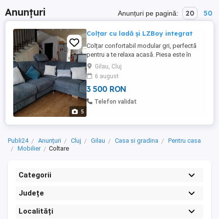
Anunțuri
20
50
Anunțuri pe pagină:
Colțar cu ladă și LZBoy integrat
Colțar confortabil modular gri, perfectă
pentru a te relaxa acasă. Piesa este în
stare bună de utilizare și poate fi un punct
Gilau, Cluj
central amenajarea livingului tău. Este un
6 august
colțar care poate fi amplasat atât la perete
3 500 RON
cât și în mijlocul camerei. Are sistem
LZBOY electric. L-am cumpărat în 2023.
Telefon validat
Prețul este ...
5
Publi24
Anunțuri
Cluj
Gilau
Casa si gradina
Pentru casa
Mobilier
Coltare
Categorii
Județe
Localități