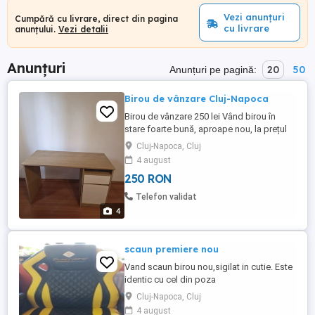
Vezi anunțuri
Cumpără cu livrare, direct din pagina
cu livrare
anunțului.
Vezi detalii
Anunțuri
20
50
Anunțuri pe pagină:
Birou de vânzare Cluj-Napoca
Birou de vânzare 250 lei Vând birou în
stare foarte bună, aproape nou, la prețul
de 250 lei. Foarte puțin folosit Prețul unui
Cluj-Napoca, Cluj
birou nou este în jur de 700 lei Nu asigur
4 august
transport sau livrare. Se poate ridica după
250 RON
ora 18:00.
Telefon validat
4
scaun premiere nou
Vand scaun birou nou,sigilat in cutie. Este
identic cu cel din poza
Cluj-Napoca, Cluj
4 august