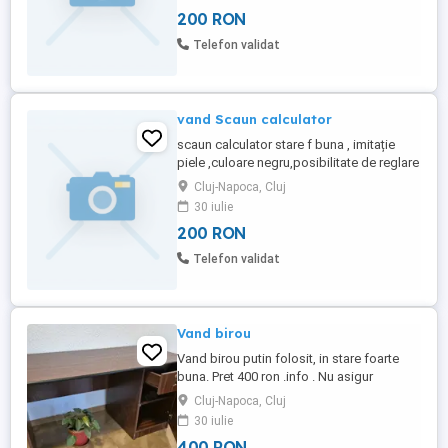
200 RON
Telefon validat
vand Scaun calculator
scaun calculator stare f buna , imitație
piele ,culoare negru,posibilitate de reglare
Cluj-Napoca, Cluj
30 iulie
200 RON
Telefon validat
Vand birou
Vand birou putin folosit, in stare foarte
buna. Pret 400 ron .info . Nu asigur
transport
Cluj-Napoca, Cluj
30 iulie
400 RON