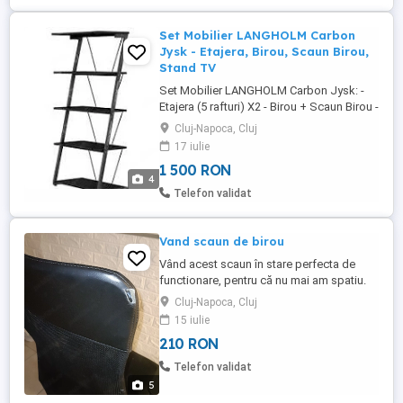
Set Mobilier LANGHOLM Carbon
Jysk - Etajera, Birou, Scaun Birou,
Stand TV
Set Mobilier LANGHOLM Carbon Jysk: -
Etajera (5 rafturi) X2 - Birou + Scaun Birou -
Stand TV
Cluj-Napoca, Cluj
17 iulie
1 500 RON
4
Telefon validat
Vand scaun de birou
Vând acest scaun în stare perfecta de
functionare, pentru că nu mai am spatiu.
Este reglabil pe mai multe niveluri de
Cluj-Napoca, Cluj
înălțime, construit și pentru susținerea
15 iulie
spatelui și al gatului. Are un mic defect
210 RON
care se poate remedia. Preț 210 lei.
Telefon validat
5