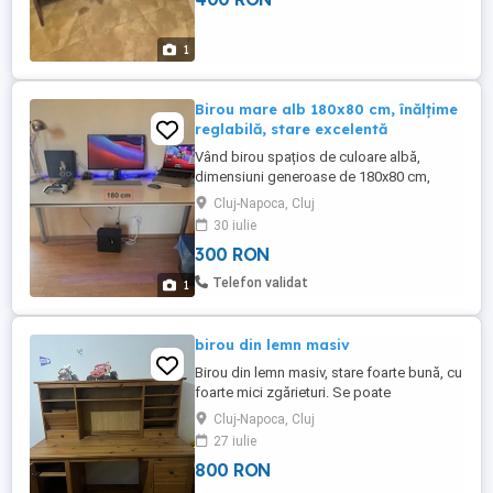
1
Birou mare alb 180x80 cm, înălțime
reglabilă, stare excelentă
Vând birou spațios de culoare albă,
dimensiuni generoase de 180x80 cm,
perfect pentru un setup cu mai multe
Cluj-Napoca, Cluj
monitoare. Este într-o stare estetică și
30 iulie
funcțională foarte bună, foarte stabil și
300 RON
bine întreținut. Înălțimea cadrului este
reglabilă, fiind ideal pentru work from
Telefon validat
1
home, studiu sau gaming, putând ...
birou din lemn masiv
Birou din lemn masiv, stare foarte bună, cu
foarte mici zgărieturi. Se poate
dezasambla parțial. Dimensiuni: lățime
Cluj-Napoca, Cluj
155 cm, adâncime 65 cm, înălțime 74 cm,
27 iulie
înălțime rafturi 63 cm Cluj - Napoca Nu
800 RON
ofer transport Mesaj in privat