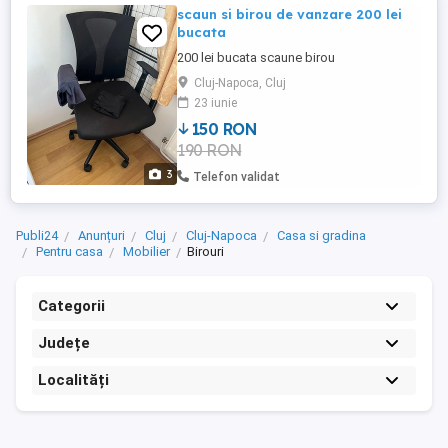
scaun si birou de vanzare 200 lei
bucata
200 lei bucata scaune birou
Cluj-Napoca, Cluj
23 iunie
150 RON
190 RON
3
Telefon validat
Publi24
Anunțuri
Cluj
Cluj-Napoca
Casa si gradina
Pentru casa
Mobilier
Birouri
Categorii
Județe
Localități