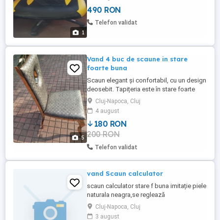
490 RON
Telefon validat
1
Vand 4 buc de scaune in stare
foarte buna
Scaun elegant și confortabil, cu un design
deosebit. Tapițeria este în stare foarte
bună, fără defecte vizibile. Cadrul metalic
Cluj-Napoca, Cluj
auriu conferă o notă de rafinament. Poate
4 august
fi o achiziție excelentă pentru amenajarea
180 RON
casei sau a biroului. Buc 200 ron.
200 RON
5
Telefon validat
vand Scaun calculator
scaun calculator stare f buna imitație piele
naturala neagra,se reglează
înălțimea.Model 2022
Cluj-Napoca, Cluj
3 august