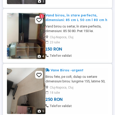
2
Vand birou, în stare perfecta,
1
dimensiuni: 85 cm L 50 cm l 80 cm h
Vand birou cu sertar, în stare perfecta,
dimensiuni: 85 50 80. Pret 150 lei.
Cluj-Napoca, Cluj
23 iulie
150 RON
Telefon validat
4
Vane Birou -urgent
Birou fete, pe colt, dulap cu sertare
dimensiuni birou: lungime 155, latime 50,
inaltime 73, reglabila, inaltimme dulap
Cluj-Napoca, Cluj
mare: 133, latime 45 adancime39 dulap
18 iulie
mic: inaltime: 74, latime 45, adâncime 39.
250 RON
Telefon validat
5