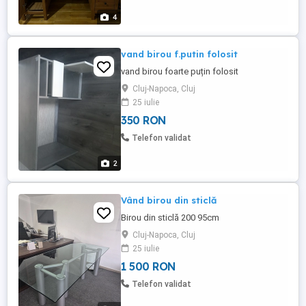
4
vand birou f.putin folosit
vand birou foarte puțin folosit
Cluj-Napoca, Cluj
25 iulie
350 RON
Telefon validat
2
Vând birou din sticlă
Birou din sticlă 200 95cm
Cluj-Napoca, Cluj
25 iulie
1 500 RON
Telefon validat