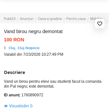
Publi24
Anunțuri
Casa si gradina
Pentru casa
Mobilier
B
Vand birou negru demontat
100
RON
Cluj
,
Cluj-Napoca
Valabil din 7/23/2026 10:27:49 PM
Descriere
Vand un birou pentru elevi sau studenți facut la comanda
din Pal negru; este demontat.
ID anunț
: 1760890972
Vizualizări:
0