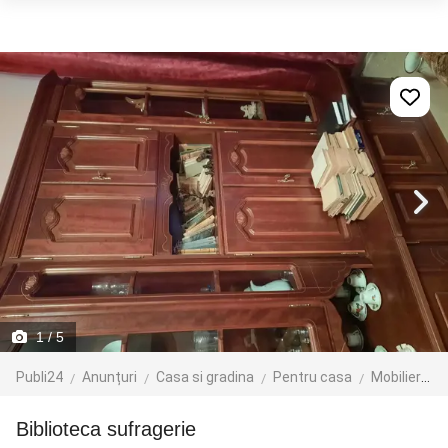
1
/ 5
Publi24
Anunțuri
Casa si gradina
Pentru casa
Mobilier
B
biblioteca sufragerie