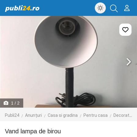
publi
24
.ro
1
/ 2
Publi24
Anunțuri
Casa si gradina
Pentru casa
Decoratiuni interioare
vand lampa de birou