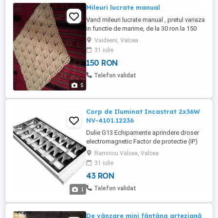
Mileuri lucrate manual
Vand mileuri lucrate manual , pretul variaza
in functie de marime, de la 30 ron la 150
ron.
Vaideeni, Valcea
31 iulie
150 RON
Telefon validat
5
Corp de Iluminat Incastrat 2x36W
NV-4101.12236
Dulie G13 Echipamente aprindere droser
electromagnetic Factor de protectie (IP)
IP20 Frecventa nominala (Hz) 50-60
Ramnicu Valcea, Valcea
Material carcasa otel vopsit in camp
31 iulie
electrostatic Material dispersor
43 RON
parabolic,aluminiu exolat Montaj incastrat
Putere (W) 36 Tensiune nominala (V) 220-
Telefon validat
1
240 Tip corp de iluminat Tip ...
De vânzare mini fântâna arteziană