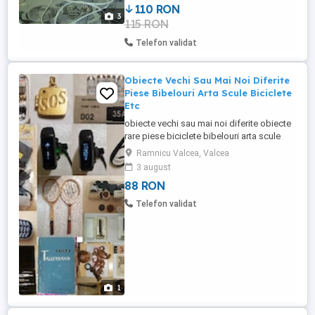
110 RON
monede, obiecte rare etc
3
115 RON
Telefon validat
Obiecte Vechi Sau Mai Noi Diferite
Piese Bibelouri Arta Scule Biciclete
Etc
obiecte vechi sau mai noi diferite obiecte
rare piese biciclete bibelouri arta scule
obiecte casnice carti biciclete etc etc
Ramnicu Valcea, Valcea
orice intrebati-ma despre ce aveti nevoie
3 august
si va ofer detalii preturi diferite nu veti fi
88 RON
dezamagiti
Telefon validat
1