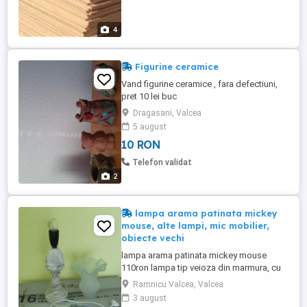
4
Figurine ceramice
Vand figurine ceramice , fara defectiuni,
pret 10 lei buc
Dragasani, Valcea
5 august
10 RON
Telefon validat
2
lampa arama patinata mickey
mouse, alte lampi, mic mobilier,
obiecte vechi
lampa arama patinata mickey mouse
110ron lampa tip veioza din marmura, cu
bec obisnuit, stare f buna 150ron diverse
Ramnicu Valcea, Valcea
alte lampi bune sau cu probleme, mic
3 august
mobilier, obiecte vechi, bibelouri, arama,