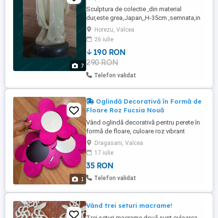
Sculptura de colectie ,din material
dur,este grea,Japan,,H-35cm ,semnata,in
conditii bune.transportul prin Fancourier
Horezu, Valcea
35 lei este suportat de cumparator,pret fix
26 iulie
190 RON
290 RON
7
Telefon validat
Oglindă Decorativă în Formă de
Floare Roz Fucsia Nouă
Vând oglindă decorativă pentru perete în
formă de floare, culoare roz vibrant
(fucsia). Este un element de design
Dragasani, Valcea
deosebit, perfect pentru camera copiilor,
17 iulie
un dressing modern, hol sau saloane de
35 RON
înfrumusețare.Stare: Produs nou, fără
defecte sau zgârieturi. Aspect: Ramă
Telefon validat
1
mată, colorată uniform, cu oglindă ...
Vând trei seturi macrame!
Trei seturi macrame două sunt culoarea