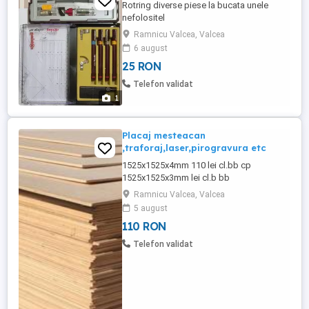
Rotring diverse piese la bucata unele
nefolositel
Ramnicu Valcea, Valcea
6 august
25 RON
Telefon validat
1
Placaj mesteacan
,traforaj,laser,pirogravura etc
1525x1525x4mm 110 lei cl.bb cp
1525x1525x3mm lei cl.b bb
1525x1525x4mm lei cl.b bb pretul este în
Ramnicu Valcea, Valcea
lei bucata și contine tva. la Ramnicu
5 august
Valcea.
110 RON
Telefon validat