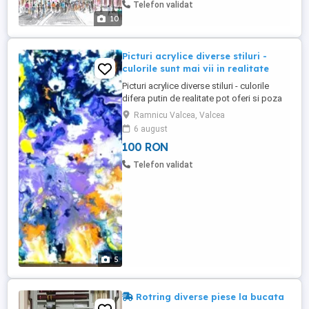
passpartout Atmosphera 300x400 -
Telefon validat
265ron 2. Peisaj Venetia acuarela 210x296
10
hartie 300gmp celuloza 100% ...
Picturi acrylice diverse stiluri -
culorile sunt mai vii in realitate
Picturi acrylice diverse stiluri - culorile
difera putin de realitate pot oferi si poza
individuala tablou - pret 100 - 350 am si
Ramnicu Valcea, Valcea
alte multele diverse teme stiluri materiale
6 august
ulei acuarela geafica penita
100 RON
Telefon validat
5
Rotring diverse piese la bucata