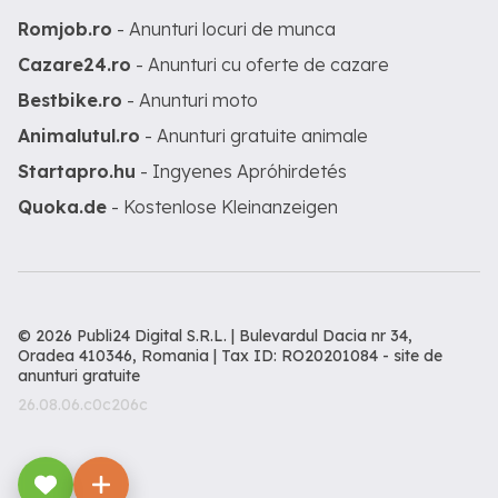
Romjob.ro
- Anunturi locuri de munca
Cazare24.ro
- Anunturi cu oferte de cazare
Bestbike.ro
- Anunturi moto
Animalutul.ro
- Anunturi gratuite animale
Startapro.hu
- Ingyenes Apróhirdetés
Quoka.de
- Kostenlose Kleinanzeigen
© 2026 Publi24 Digital S.R.L. | Bulevardul Dacia nr 34,
Oradea 410346, Romania | Tax ID: RO20201084 -
site de
anunturi gratuite
26.08.06.c0c206c