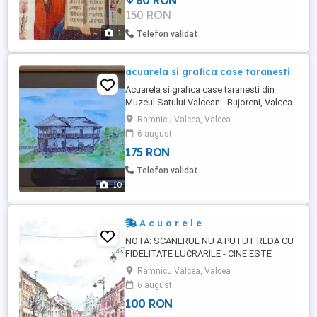
80 RON
150 RON
1
Telefon validat
acuarela si grafica case taranesti
Acuarela si grafica case taranesti din
Muzeul Satului Valcean - Bujoreni, Valcea -
lucrarile fac parte din expozitia personala
Ramnicu Valcea, Valcea
2020 - lucrarile sunt perechi, adica fiecare
6 august
obiectiv este in acuarela si penita (grafica)
175 RON
pe hartie speciala galben/portocaliu -
dimensiuni 42x30 pentru majoritatea
Telefon validat
lucrarilor - ...
10
A c u a r e l e
NOTA: SCANERUL NU A PUTUT REDA CU
FIDELITATE LUCRARILE - CINE ESTE
INTERESAT TREBUIE SA VADA
Ramnicu Valcea, Valcea
ORIGINALELE !! CHIAR MERITA 1. Peisaj
6 august
Sibiu centru acuarela 210x296 hartie
100 RON
300gmp bumbac 100% cu rama cu