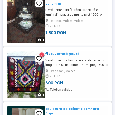
cu lumini
De vânzare mini fântâna arteziană cu
lumini din piatră de munte preț 1500 ron
Ramnicu Valcea, Valcea
28 iulie
1 500 RON
4
cuvertură țesută
1
Vând cuvertură țesută, nouă, dimensiuni:
lungime-2,50 m,latime-1,21 m, preț - 600 lei
Dragasani, Valcea
28 iulie
600 RON
Telefon validat
4
sculptura de colectie semnata
Japan