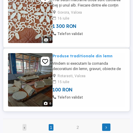
bej și unul alb. Fiecare dintre ele conțin
mai multe mileuri mari și mici. Pretul afișat
Govora, Valcea
este pentru fiecare set în parte!
16 iulie
1 300 RON
Telefon validat
3
Produse traditionale din lemn
Vindem si executam la comanda
decoratiuni din lemn, gravuri, obiecte de
uz casnic, elemente de decor funerar, etc.
Rotarasti, Valcea
Vizualizare modele, primire comenzi la
15 iulie
sediul din localitatea Rotarasti, Nr.31,
100 RON
comuna Nicolae Balcescu, judet Valcea.
Telefon validat
6
›
‹
1
2