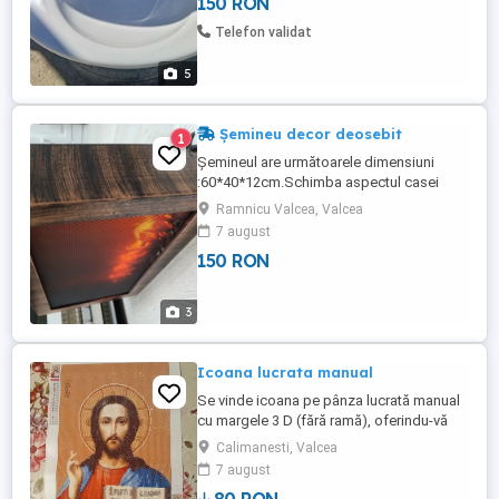
150 RON
Telefon validat
5
Șemineu decor deosebit
1
Șemineul are următoarele dimensiuni
:60*40*12cm.Schimba aspectul casei
atunci când este pornit, este silențios,
Ramnicu Valcea, Valcea
este alimentat cu cablu de telefon.
7 august
150 RON
3
Icoana lucrata manual
Se vinde icoana pe pânza lucrată manual
cu margele 3 D (fără ramă), oferindu-vă
posibilitatea de a alege o ramă care să se
Calimanesti, Valcea
potrivească perfect cu decorul
7 august
dumneavoastră.