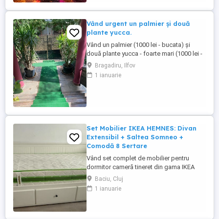
Vând urgent un palmier și două
plante yucca.
Vând un palmier (1000 lei - bucata) și
două plante yucca - foarte mari (1000 lei -
bucata). Acestea sunt plante decorative,
Bragadiru, Ilfov
rezistente și ușor de întreținut. Pot fi
1 ianuarie
amplasate în grădină sau pe terasă pentru
a crea o atmosferă tropicală. Plantele sunt
în stare bună și vor aduce o notă de
prospețime și ...
Set Mobilier IKEA HEMNES: Divan
Extensibil + Saltea Somneo +
Comodă 8 Sertare
Vând set complet de mobilier pentru
dormitor cameră tineret din gama IKEA
HEMNES, culoare alb. Piesele sunt
Baciu, Cluj
realizate parțial din lemn masiv, sunt
1 ianuarie
foarte robuste și oferă un spațiu masiv de
depozitare. Pachetul include: 1. Divan
extensibil IKEA HEMNES + Saltea