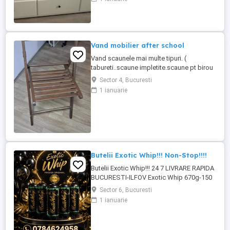
foarte robuste și oferă un spațiu masiv de
depozitare. Pachetul include: 1. Divan
extensibil IKEA HEMNES + Saltea
Ortopedică Somneo Funcții: Canapea ...
Vand mobilier after school
Vand scaunele mai multe tipuri. (
tabureti..scaune impletite.scaune pt birou
pt copii.)Birouri din lemn masiv.mahon.Tot
Sector 4, Bucuresti
ce apare in poze la 2500 lei . ofer
1 ianuarie
transport in Bucuresti tel .
Butelii Exotic Whip!!! Non-Stop!!!!
Butelii Exotic Whip!!! 24 7 LIVRARE RAPIDA
BUCURESTI-ILFOV Exotic Whip 670g-150
lei!!!! PRODUS ORIGINAL SE POATE
Sector 6, Bucuresti
VERIFICA COD QR!!!
1 ianuarie