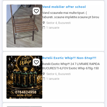
Ortopedică Somneo Funcții: Canapea ...
Vand mobilier after school
Vand scaunele mai multe tipuri. (
tabureti..scaune impletite.scaune pt birou
pt copii.)Birouri din lemn masiv.mahon.Tot
Sector 4, Bucuresti
ce apare in poze la 2500 lei . ofer
1 ianuarie
transport in Bucuresti tel .
Butelii Exotic Whip!!! Non-Stop!!!!
Butelii Exotic Whip!!! 24 7 LIVRARE RAPIDA
BUCURESTI-ILFOV Exotic Whip 670g-150
lei!!!! PRODUS ORIGINAL SE POATE
Sector 6, Bucuresti
VERIFICA COD QR!!!
1 ianuarie