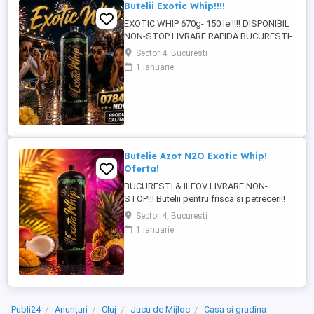
Butelii Exotic Whip!!!!
EXOTIC WHIP 670g- 150 lei!!!! DISPONIBIL
NON-STOP LIVRARE RAPIDA BUCURESTI-
ILFOV!!! PRODUS ORIGINAL CU COD QR
Sector 4, Bucuresti
PENTRU VERIFICARE!!!!
1 ianuarie
Butelie Azot N2O Exotic Whip!
Oferta!
BUCURESTI & ILFOV LIVRARE NON-
STOP!!! Butelii pentru frisca si petreceri!!
Exotic Whip 670g -150 lei Exotic Whip 2KG
Sector 4, Bucuresti
-350 lei Produs original se poate verifica
1 ianuarie
cu cod QR! Pentru mai multe detalii la !!!
Publi24
Anunțuri
Cluj
Jucu de Mijloc
Casa si gradina