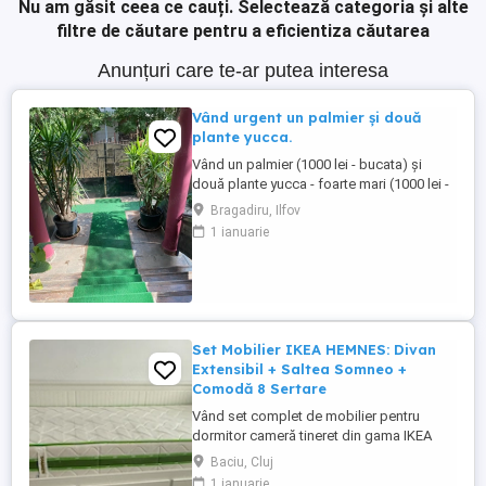
Nu am găsit ceea ce cauți.
Selectează categoria și alte
filtre de căutare pentru a eficientiza căutarea
Anunțuri care te-ar putea interesa
Vând urgent un palmier și două
plante yucca.
Vând un palmier (1000 lei - bucata) și
două plante yucca - foarte mari (1000 lei -
bucata). Acestea sunt plante decorative,
Bragadiru, Ilfov
rezistente și ușor de întreținut. Pot fi
1 ianuarie
amplasate în grădină sau pe terasă pentru
a crea o atmosferă tropicală. Plantele sunt
în stare bună și vor aduce o notă de
prospețime și ...
Set Mobilier IKEA HEMNES: Divan
Extensibil + Saltea Somneo +
Comodă 8 Sertare
Vând set complet de mobilier pentru
dormitor cameră tineret din gama IKEA
HEMNES, culoare alb. Piesele sunt
Baciu, Cluj
realizate parțial din lemn masiv, sunt
1 ianuarie