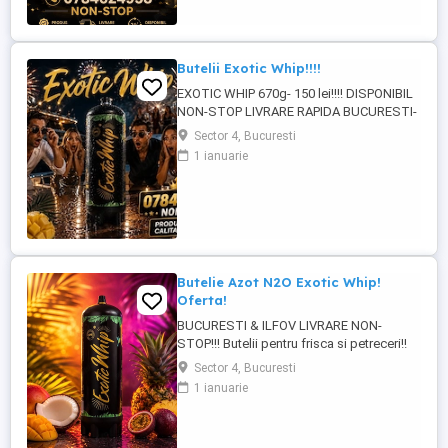
Butelii Exotic Whip!!!!
EXOTIC WHIP 670g- 150 lei!!!! DISPONIBIL
NON-STOP LIVRARE RAPIDA BUCURESTI-
ILFOV!!! PRODUS ORIGINAL CU COD QR
Sector 4, Bucuresti
PENTRU VERIFICARE!!!!
1 ianuarie
Butelie Azot N2O Exotic Whip!
Oferta!
BUCURESTI & ILFOV LIVRARE NON-
STOP!!! Butelii pentru frisca si petreceri!!
Exotic Whip 670g -150 lei Exotic Whip 2KG
Sector 4, Bucuresti
-350 lei Produs original se poate verifica
1 ianuarie
cu cod QR! Pentru mai multe detalii la !!!