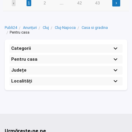
›
‹
1
2
…
42
43
Publi24
Anunțuri
Cluj
Cluj-Napoca
Casa si gradina
Pentru casa
Categorii
Pentru casa
Județe
Localități
Urmărește-ne pe