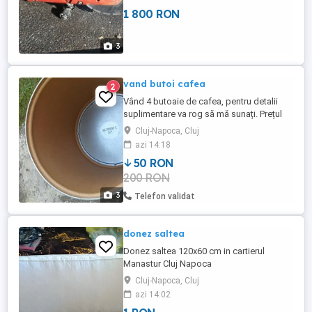
1 800 RON
3
vand butoi cafea
2
Vând 4 butoaie de cafea, pentru detalii
suplimentare va rog să mă sunați. Prețul
este pentru o bucată.
Cluj-Napoca, Cluj
azi 14:18
50 RON
200 RON
3
Telefon validat
donez saltea
Donez saltea 120x60 cm in cartierul
Manastur Cluj Napoca
Cluj-Napoca, Cluj
azi 14:02