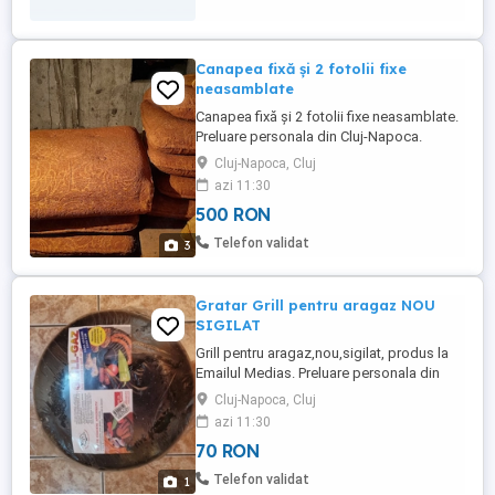
Canapea fixă și 2 fotolii fixe
neasamblate
Canapea fixă și 2 fotolii fixe neasamblate.
Preluare personala din Cluj-Napoca.
Cluj-Napoca, Cluj
azi 11:30
500 RON
Telefon validat
3
Gratar Grill pentru aragaz NOU
SIGILAT
Grill pentru aragaz,nou,sigilat, produs la
Emailul Medias. Preluare personala din
Cluj-Napoca.
Cluj-Napoca, Cluj
azi 11:30
70 RON
Telefon validat
1