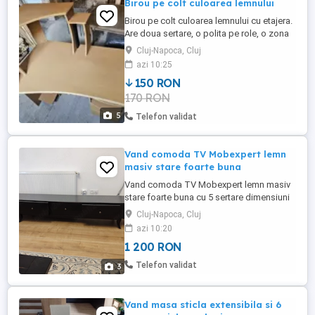
Birou pe colt culoarea lemnului
Birou pe colt culoarea lemnului cu etajera.
Are doua sertare, o polita pe role, o zona
pt unitatea centrala si diferite zone de
Cluj-Napoca, Cluj
depozitare. Are urme de uzura, in rest
azi 10:25
functional. Va stau la dispozitie daca aveti
150 RON
nevoie de informatii suplimentare.
170 RON
Raspund doar la mesaje aici sau la
telefon.
5
Telefon validat
Vand comoda TV Mobexpert lemn
masiv stare foarte buna
Vand comoda TV Mobexpert lemn masiv
stare foarte buna cu 5 sertare dimensiuni
240 x 48 x 37 cm
Cluj-Napoca, Cluj
azi 10:20
1 200 RON
Telefon validat
3
Vand masa sticla extensibila si 6