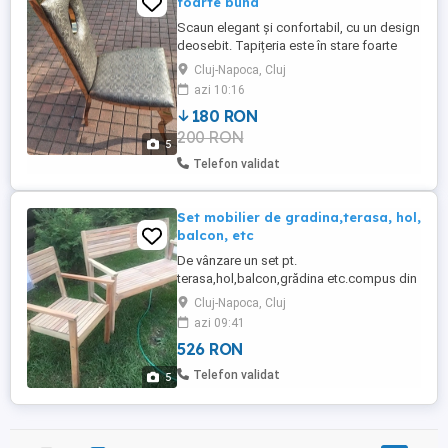
foarte buna
Scaun elegant și confortabil, cu un design
deosebit. Tapițeria este în stare foarte
bună, fără defecte vizibile. Cadrul metalic
Cluj-Napoca, Cluj
auriu conferă o notă de rafinament. Poate
azi 10:16
fi o achiziție excelentă pentru amenajarea
180 RON
casei sau a biroului. Buc 200 ron.
200 RON
5
Telefon validat
Set mobilier de gradina,terasa, hol,
balcon, etc
De vânzare un set pt.
terasa,hol,balcon,grădina etc.compus din
banca de 2 persoane este rabatabilă se
Cluj-Napoca, Cluj
aduna când nu este folosită sa nu ocupe
azi 09:41
loc mult și un fotoliu,sunt din lemn de
526 RON
Acacia sunt noi nouțe ! Made in Spain !Preț
fix 100 euro !
Telefon validat
5