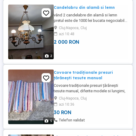
Candelabru din alamă si lemn
vând 2 candelabre din alamă si lemn
pretul este de 1000 lei bucata negociabil...
Cluj-Napoca, Cluj
azi 10:48
2 000 RON
2
Covoare tradiționale presuri
țărănești tesute manual
Covoare tradiționale presuri țărănești
tesute manual, diferite modele si lungimi,
lățime de 65cm si 85 cm. pret estimativ pe
Cluj-Napoca, Cluj
metru liniar 30 lei negociabil. Cel lung este
azi 10:36
de 8mx60cm.
30 RON
Telefon validat
5