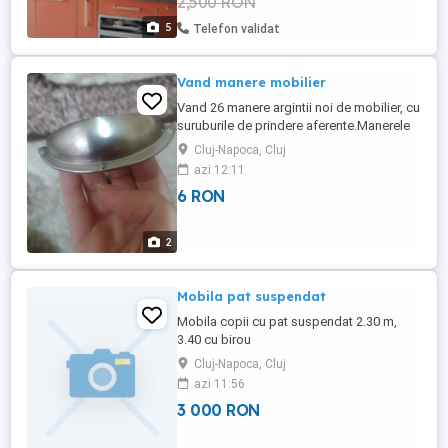
2,500 RON
5
Telefon validat
Vand manere mobilier
Vand 26 manere argintii noi de mobilier, cu
suruburile de prindere aferente.Manerele
sunt metalice. Distanta dinte gauri este de
Cluj-Napoca, Cluj
6,4 mm. Dimensiunea totala a manerului
azi 12:11
este de 9 cm. Se vand toate odata.. Pret 6
6 RON
ron bucata.
2
Mobila pat suspendat
Mobila copii cu pat suspendat 2.30 m,
3.40 cu birou
Cluj-Napoca, Cluj
azi 11:56
3 000 RON