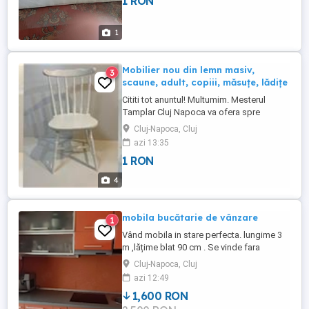
1 RON
1
Mobilier nou din lemn masiv,
3
scaune, adult, copiii, măsuțe, lădițe
Cititi tot anuntul! Multumim. Mesterul
Tamplar Cluj Napoca va ofera spre
vanzare diverse corpuri de mobilier, noi,
Cluj-Napoca, Cluj
din lemn masiv toate. Reconditionate, de
azi 13:35
catre persoane cu dizabilitati. Preturile
1 RON
difera, variaza, in functie de corpul de
mobilier dorit, le aveti pe fiecare in poze,
4
alte detalii, Pretul ...
mobila bucătarie de vânzare
1
Vând mobila in stare perfecta. lungime 3
m ,lățime blat 90 cm . Se vinde fara
electrodomestice
Cluj-Napoca, Cluj
azi 12:49
1,600 RON