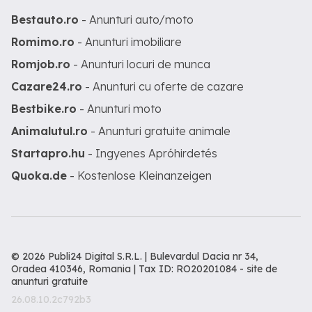
Bestauto.ro
- Anunturi auto/moto
Romimo.ro
- Anunturi imobiliare
Romjob.ro
- Anunturi locuri de munca
Cazare24.ro
- Anunturi cu oferte de cazare
Bestbike.ro
- Anunturi moto
Animalutul.ro
- Anunturi gratuite animale
Startapro.hu
- Ingyenes Apróhirdetés
Quoka.de
- Kostenlose Kleinanzeigen
© 2026 Publi24 Digital S.R.L. | Bulevardul Dacia nr 34,
Oradea 410346, Romania | Tax ID: RO20201084 -
site de
anunturi gratuite
26.08.10.2c792b3