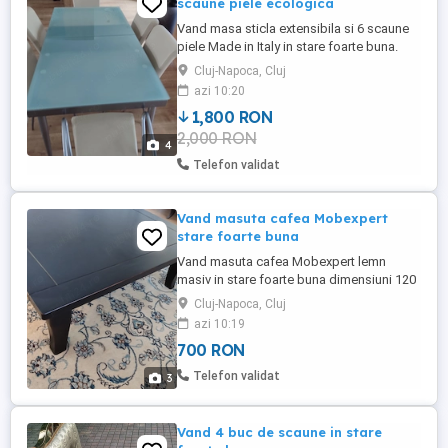
scaune piele ecologica
Vand masa sticla extensibila si 6 scaune
piele Made in Italy in stare foarte buna.
Dimensiuni masa extinsa 210x85 inaltime
Cluj-Napoca, Cluj
75 si 160x85 inchisa
azi 10:20
1,800 RON
2,000 RON
4
Telefon validat
Vand masuta cafea Mobexpert
stare foarte buna
Vand masuta cafea Mobexpert lemn
masiv in stare foarte buna dimensiuni 120
x 100 x 35 cm
Cluj-Napoca, Cluj
azi 10:19
700 RON
Telefon validat
3
Vand 4 buc de scaune in stare