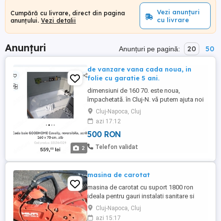
Vezi anunțuri
Cumpără cu livrare, direct din pagina
cu livrare
anunțului.
Vezi detalii
Anunțuri
20
50
Anunțuri pe pagină:
de vanzare vana cada noua, in
folie cu garatie 5 ani.
dimensiuni de 160 70. este noua,
împachetată. în Cluj-N. vă putem ajuta noi
cu transportul. preț 500 lei.
Cluj-Napoca, Cluj
azi 17:12
500 RON
Telefon validat
2
masina de carotat
masina de carotat cu suport 1800 ron
ideala pentru gauri instalati sanitare si
centrale sau hote ,aerisiri
Cluj-Napoca, Cluj
azi 15:17