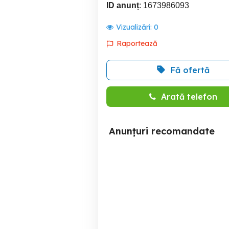
ID anunț
: 1673986093
Vizualizări:
0
Raportează
Fă ofertă
Arată telefon
Anunțuri recomandate
Cos pentru pomana,
coliva, cadouri, fructe -