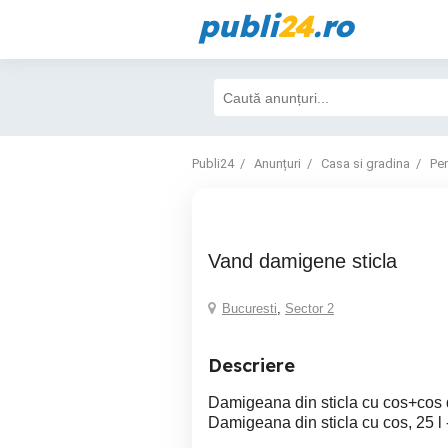
publi
24
.ro
Publi24
Anunțuri
Casa si gradina
Pe
Vand damigene sticla
Bucuresti
,
Sector 2
Descriere
Damigeana din sticla cu cos+cos d
Damigeana din sticla cu cos, 25 l 