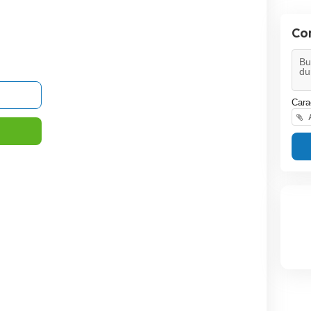
Co
Cara
A
vând cazan de țuică
VAND Frigider SHARP
Butoaie de 
Urgent fara freon