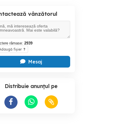
ntactează vânzătorul
ctere rămase:
2939
daugă fișier
?
Mesaj
Distribuie anunțul pe
plastic și ladite
Butelie Azot N2O Exotic
Vând cazan de țuică ideal
Whip 670g OFERTA
pentru gospodă