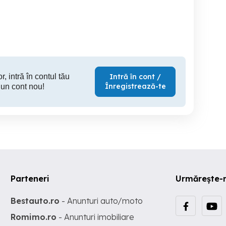
Buzau
Ploiesti
T
4,500 RON
320 RON
1
r, intră în contul tău
Intră în cont /
Înregistrează-te
 un cont nou!
Parteneri
Urmărește-
Bestauto.ro
- Anunturi auto/moto
Romimo.ro
- Anunturi imobiliare