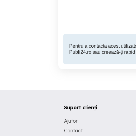
traditional, rustic din
rachita
Ploiesti
25 RON
Pentru a contacta acest utilizato
Publi24.ro sau creează-ți rapid
Suport clienți
Ajutor
Contact