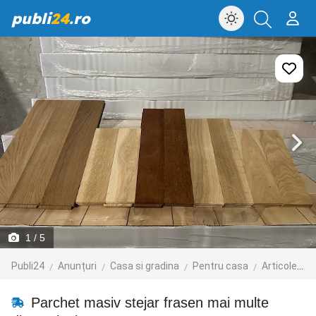
publi
24
.ro
1
/ 5
Publi24
Anunțuri
Casa si gradina
Pentru casa
Articole menaj
Parchet masiv stejar frasen mai multe