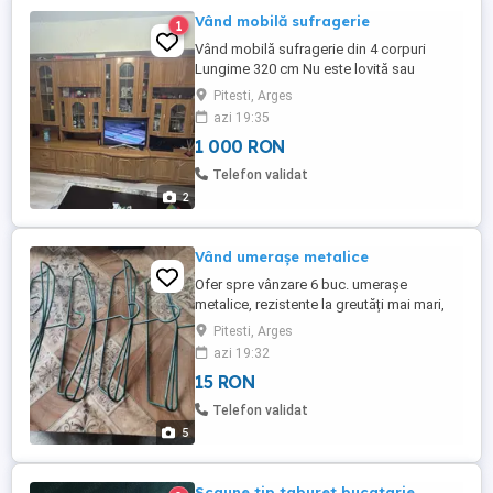
Vând mobilă sufragerie
1
Vând mobilă sufragerie din 4 corpuri
Lungime 320 cm Nu este lovită sau
zgâriată
Pitesti, Arges
azi 19:35
1 000 RON
Telefon validat
2
Vând umerașe metalice
Ofer spre vânzare 6 buc. umerașe
metalice, rezistente la greutăți mai mari,
vopsite în culoarea verde închis. Prețul
Pitesti, Arges
este de 15 lei buc.
azi 19:32
15 RON
Telefon validat
5
Scaune tip taburet bucatarie