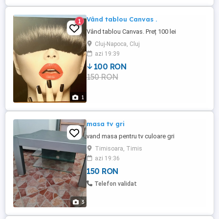
Vând tablou Canvas .
1
Vând tablou Canvas. Preț 100 lei
Cluj-Napoca, Cluj
azi 19:39
100 RON
150 RON
1
masa tv gri
vand masa pentru tv culoare gri
Timisoara, Timis
azi 19:36
150 RON
Telefon validat
3