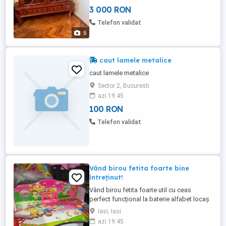
3 000 RON
Telefon validat
5
caut lamele metalice
caut lamele metalice
Sector 2, Bucuresti
azi 19:45
100 RON
Telefon validat
Vând birou fetita foarte bine
întreținut!
Vând birou fetita foarte util cu ceas
perfect funcțional la baterie alfabet locaș
de cărți și caiete scaun locaș pt creioane
Iasi, Iasi
și carioci foarte viu colorat perfect pentru
azi 19:45