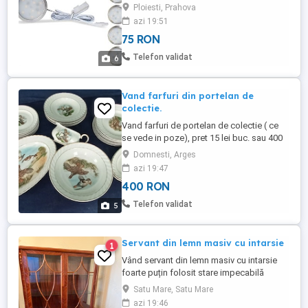
Produs nou. Detalii:
Ploiesti, Prahova
https://www.amazon.com.au/Lampaous-
azi 19:51
Dimmable-Lighting-Under-Unit-
75 RON
Cabinets/dp/B07F661QYV
Telefon validat
6
Vand farfuri din portelan de
colectie.
Vand farfuri de portelan de colectie ( ce
se vede in poze), pret 15 lei buc. sau 400
toate. NU expediez.
Domnesti, Arges
azi 19:47
400 RON
Telefon validat
5
Servant din lemn masiv cu intarsie
1
Vând servant din lemn masiv cu intarsie
foarte puțin folosit stare impecabilă
.Prețul de vânzare este de 3000 lei bucata .
Satu Mare, Satu Mare
Informații la nr de telefon
azi 19:46