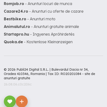
Romjob.ro
- Anunturi locuri de munca
Cazare24.ro
- Anunturi cu oferte de cazare
Bestbike.ro
- Anunturi moto
Animalutul.ro
- Anunturi gratuite animale
Startapro.hu
- Ingyenes Apróhirdetés
Quoka.de
- Kostenlose Kleinanzeigen
© 2026 Publi24 Digital S.R.L. | Bulevardul Dacia nr 34,
Oradea 410346, Romania | Tax ID: RO20201084 -
site de
anunturi gratuite
26.08.06.c0c206c