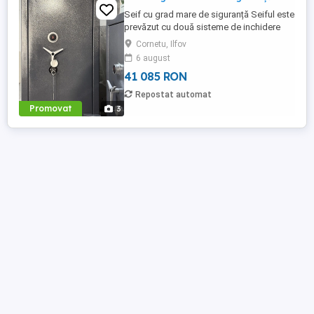
Seif cu grad mare de siguranță Seiful este
prevăzut cu două sisteme de inchidere
Incuietoare mecanică cu cheie și cifru
Cornetu, Ilfov
mecanic profesional Rezistența foarte
6 august
mare la explozie , foc și efracție
41 085 RON
Dimensiuni Înălțime 150 cm Lățime 70 cm
Adâncime 70 cm Greutate 1600 kg Patru
Repostat automat
polițe reglabile pe ...
Promovat
3