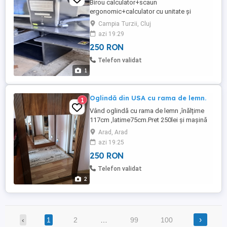
Birou calculator+scaun
ergonomic+calculator cu unitate și
monitor, tastatura,mouse..Biroul are sertar,
Campia Turzii, Cluj
dulăpior și raft culisant pentru tastatura.
azi 19:29
de culoare neagra.
250 RON
Telefon validat
1
Oglindă din USA cu rama de lemn.
1
Vând oglindă cu rama de lemn ,înălțime
117cm ,latime75cm.Pret 250lei și mașină
de cusut Ileana .preț 150lei
Arad, Arad
azi 19:25
250 RON
Telefon validat
2
›
‹
1
2
…
99
100