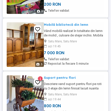
o fetita la doar 200 ușor negociabil.
200 RON
Telefon validat
3
Mobilă bibliotecă din lemn
Vând mobilă realizat în totalitate din lemn
de molid , culoare de stejar inchis. Mobila
a fost realizat la comandă foarte puțin a
Satu Mare, Satu Mare
fost folosit . Mobilă se prezintă ca nou .
azi 19:45
Dimensiunea mobilei este de 3metri
7 000 RON
lungime . Prețul de vânzare este de 7000
de lei . Informații la nr de tel
Telefon validat
Repostat la fiecare 5 minute
5
Suport pentru flori
1
Descriere vand suport pentru flori pe roti
cu 3 etaje din lemn finisat lacuit nuanta
stejar produsul este nou nefolosit pretul
Satu Mare, Satu Mare
800 lei informatiila nr tel
azi 19:44
800 RON