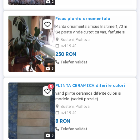
2
Ficus planta ornamentala
Planta ornamentala ficus Inaltime 1,70 m
Se poate vinde cu tot cu vas, farfurie si
suport pe roti robust la pretul de 280 MAI
Busteni, Prahova
MULTE POZE PE WATHS APP
azi 19:40
250 RON
Telefon validat
5
PLINTA CERAMICA diferite culori
3
vand plinte ceramica diferite culori si
modele. (vedeti pozele).
Busteni, Prahova
azi 19:40
8 RON
Telefon validat
5