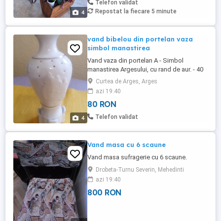
Telefon validat
Repostat la fiecare 5 minute
4
vand bibelou din portelan vaza
simbol manastirea
Vand vaza din portelan A - Simbol
manastirea Argesului, cu rand de aur. - 40
roni B - Suport doua fotografii pereche -
Curtea de Arges, Arges
40 roni
azi 19:40
80 RON
Telefon validat
4
Vand masa cu 6 scaune
Vand masa sufragerie cu 6 scaune.
Drobeta-Turnu Severin, Mehedinti
azi 19:40
800 RON