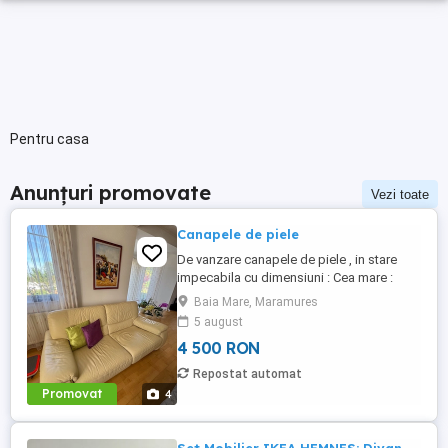
Pentru casa
Anunțuri promovate
Vezi toate
Canapele de piele
De vanzare canapele de piele , in stare
impecabila cu dimensiuni : Cea mare :
202x92cm 3 locuri , cea mica : 162x92 cm
Baia Mare, Maramures
cu 2 locuri pret usor negociabil 4500 lei
5 august
pentru orice alta nelamuriri puteti suna :
4 500 RON
luni-vineri intre orele 8-16
Repostat automat
Promovat
4