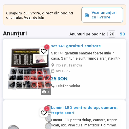
Vezi anunțuri
Cumpără cu livrare, direct din pagina
cu livrare
anunțului.
Vezi detalii
Anunțuri
20
50
Anunțuri pe pagină:
set 141 garnituri sanitare
1
Set 141 garnituri sanitare foarte utile in
casa. Garniturile sunt frumos aranjate intr-
o cutie compartimentata. Produs sigilat.
Ploiesti, Prahova
azi 19:52
25 RON
Telefon validat
4
Lumini LED pentru dulap, camara,
1
trepte scari
Lumini LED pentru dulap, camara, trepte
scari, etc. Vine cu alimentator + dimmer.