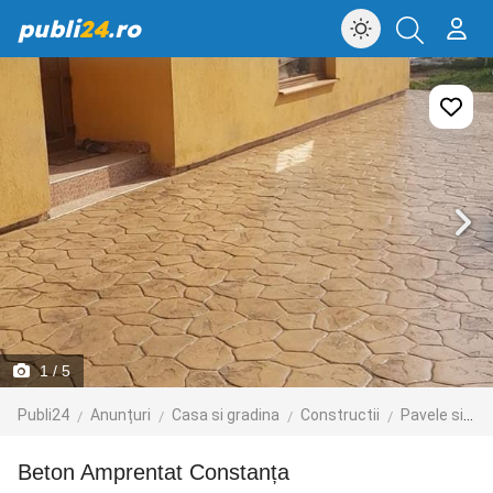
publi
24
.ro
1
/ 5
Publi24
Anunțuri
Casa si gradina
Constructii
Pavele si borduri
Beton Amprentat Constanța