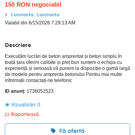
150
RON
negociabil
Constanta
,
Constanta
Valabil din 6/15/2026 7:29:13 AM
Descriere
Executăm lucrări de beton amprentat și beton simplu în
toată țara oferim calitate și preț bun suntem o echipa cu
experiență și serioasă vă punem la dispoziție o gamă largă
de modele pentru amprenta betonului Pentru mai multe
informații contactați-ne telefonic
ID anunț
: 1736052523
Vizualizări:
0
Raportează
Fă ofertă