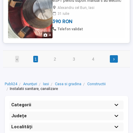
BSPT pentru suport manual s au electric
Prețul pt filiera 2" 390 lei. Prețul pt filiera 1 1
Alexandru cel Bun, Iasi
2" 350 lei.
31 iulie
390 RON
Telefon validat
4
›
‹
1
2
3
4
Publi24
Anunțuri
Iasi
Casa si gradina
Constructii
Instalatii sanitare, canalizare
Categorii
Județe
Localități