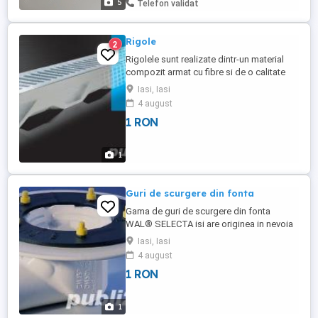
5
Telefon validat
Rigole
2
Rigolele sunt realizate dintr-un material
compozit armat cu fibre si de o calitate
inalta. Este produs printr-un proces de
Iasi, Iasi
fabricatie inovativ de amestecare si
4 august
procesare a fibrelor, cimentului si
1 RON
agregatelor. Acest procedeu special
permite realizarea unor produse foarte
stabile, cu pereti subtiri si ...
1
Guri de scurgere din fonta
Gama de guri de scurgere din fonta
WAL® SELECTA isi are originea in nevoia
dezvoltarii unei flexibilitati a drenajului
Iasi, Iasi
cladirilor in conformitate cu principiul
4 august
modular. Gurile de scurgere din fonta se
1 RON
pot folosi pentru drenarea pardoselilor
sau a teraselor. Noutatea acestei game
consta in sifonul adaptabil ...
1