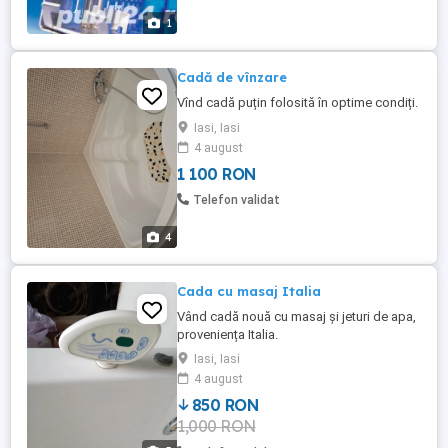
Sistemul ...
1
Cadă de vînzare
Vînd cadă puțin folosită în optime condiți.
Iasi, Iasi
4 august
1 100 RON
Telefon validat
4
Cada cu masaj Italia
Vând cadă nouă cu masaj și jeturi de apa,
proveniența Italia.
Iasi, Iasi
4 august
850 RON
1,000 RON