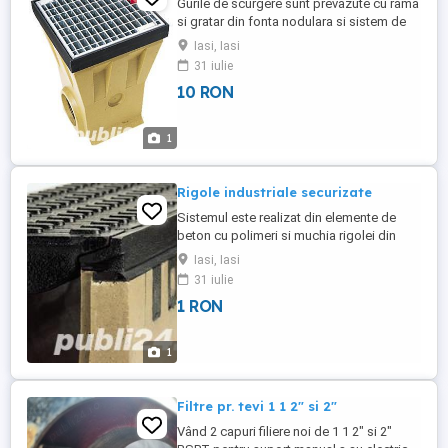
Gurile de scurgere sunt prevazute cu rama
si gratar din fonta nodulara si sistem de
prindere a garatarului fara suruburi. Sunt
Iasi, Iasi
formate din parte superioara, element
31 iulie
intermediar pentru marirea inaltimii de
10 RON
montaj, parte inferioara cu posibilitate de
racord DN 150 si DN 200 si colector de
aluviuni. Gurile ...
1
Rigole industriale securizate
Sistemul este realizat din elemente de
beton cu polimeri si muchia rigolei din
fonta, cu gratare din fonta. Prinderea
Iasi, Iasi
gratarului se realizeaza cu sistemul fara
31 iulie
suruburi Powerlock®. Clasa de sarcini: de
1 RON
la A15 la F900. Aplicarea acestui sistem se
recomanda acolo unde sunt transportate
cantitati mari ...
1
Filtre pr. tevi 1 1 2" si 2"
Vând 2 capuri filiere noi de 1 1 2" si 2"