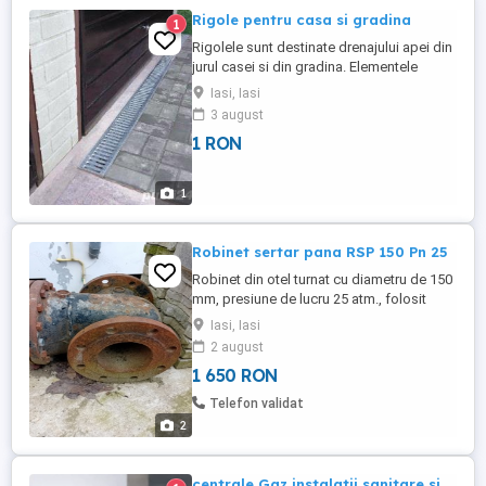
Rigole pentru casa si gradina
1
Rigolele sunt destinate drenajului apei din
jurul casei si din gradina. Elementele
sistemului Selflock sunt realizate din
Iasi, Iasi
beton cu polimeri, material rezistent la
3 august
coroziune, intemperii si ciclurile inghet-
1 RON
dezghet. Rigola si caminul colector se pot
monta in orice fel de pavele sau placi,
fiind necesara ...
1
Robinet sertar pana RSP 150 Pn 25
Robinet din otel turnat cu diametru de 150
mm, presiune de lucru 25 atm., folosit
pentru instalatii industriale de termoficare,
Iasi, Iasi
apa ,gaz.Nu este nou.
2 august
1 650 RON
Telefon validat
2
centrale Gaz instalatii sanitare si