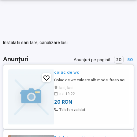
Instalatii sanitare, canalizare Iasi
Anunțuri
20
50
Anunțuri pe pagină:
colac de wc
Colac de wc culoare alb model freeo nou
Iasi, Iasi
azi 19:22
20 RON
Telefon validat