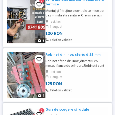
1
termice
Montaj și întreținere centrale termice pe
gaz + instalații sanitare. Oferim servicii
complete: montaj, reglaje, echilibrare
Iasi, Iasi
calorifere, filtre antimagnetită și
1 august
polifosfat. Calitate și preț corect!
100 RON
Telefon validat
4
Robinet din inox sferic d 25 mm
Robinet sferic din inox ,diametru 25
mm,cu flanse de prindere.Robinetii sunt
noi.Stoc 2 buc.
Iasi, Iasi
1 august
125 RON
Telefon validat
3
Guri de scugere stradale
1