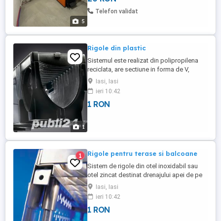
cele juridice ,întretinere si consultanta ...
Telefon validat
5
Rigole din plastic
Sistemul este realizat din polipropilena
reciclata, are sectiune in forma de V,
muchie intarita din plastic (X100C) sau
Iasi, Iasi
otel zincat (X100S). Sistemul este
ieri 10:42
compatibil cu intreaga gama de gratare
1 RON
profesionale Drainlock® din plastic, otel
zincat, otel inoxidabil sau fonta. Realizat
din polipropilena ...
1
Rigole pentru terase si balcoane
1
Sistem de rigole din otel inoxidabil sau
otel zincat destinat drenajului apei de pe
terase, balcoane, logii sau gradini de
Iasi, Iasi
apartament. Rigolele dreneaza apa la
ieri 10:42
nivelul hidroizolatiei din stratul de pietris si
1 RON
colecteaza apa de pe suprafata terasei in
cazul precipitatiilor abundente. Detalii: