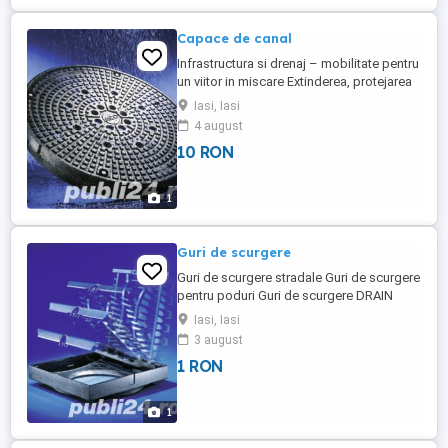
Capace de canal
Infrastructura si drenaj – mobilitate pentru
un viitor in miscare Extinderea, protejarea
si intretinerea rutelor pentru transport
Iasi, Iasi
reprezinta provocarea prezentului, dar si
4 august
una dintre problemele cheie ale viitorului in
10 RON
domeniul infrastructurii la nivel global.
Capacele de canal sunt proiectate pentru
...
1
Guri de scurgere
Guri de scurgere stradale Guri de scurgere
pentru poduri Guri de scurgere DRAIN
Gurile de scurgere DRAIN® reprezinta o
Iasi, Iasi
alternativa la sistemul liniar de drenaj.
3 august
Asigura drenajul punctual al platformelor
1 RON
exterioare. Sunt realizate din beton cu
polimeri, material rezistent la ciclurile
inghet-dezghet ...
1