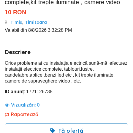
complete,kit trepte iluminate , camere video
10
RON
Timis
,
Timisoara
Valabil din 8/8/2026 3:32:28 PM
Descriere
Orice probleme ai cu instalația electrică sună-mă ,efectuez
instalații electrice complete, tablouri,lustre,
candelabre,aplice ,benzi led etc , kit trepte iluminate,
camere de supraveghere video , etc.
ID anunț
: 1721126738
Vizualizări:
0
Raportează
Fă ofertă