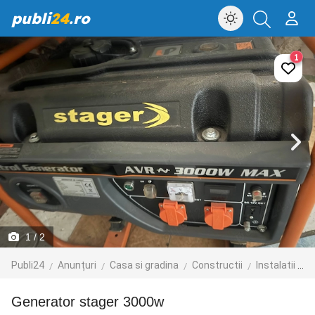
publi
24
.ro
1
1
/ 2
Publi24
Anunțuri
Casa si gradina
Constructii
Instalatii de incalzire
generator stager 3000w