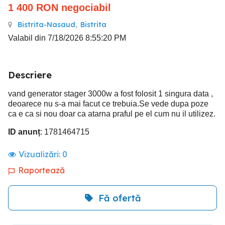
1 400
RON
negociabil
Bistrita-Nasaud
,
Bistrita
Valabil din 7/18/2026 8:55:20 PM
Descriere
vand generator stager 3000w a fost folosit 1 singura data ,
deoarece nu s-a mai facut ce trebuia.Se vede dupa poze
ca e ca si nou doar ca atarna praful pe el cum nu il utilizez.
ID anunț
: 1781464715
Vizualizări:
0
Raportează
Fă ofertă