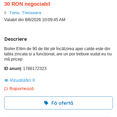
30
RON
negociabil
Timis
,
Timisoara
Valabil din 8/6/2026 10:09:45 AM
Descriere
Boiler Eltim de 90 de litri ptr încălzirea apei calde este din
tabla zincata și a funcționat, are un por trebuie sudat eu nu
mă pricep
ID anunț
: 1766172323
Vizualizări:
0
Raportează
Fă ofertă