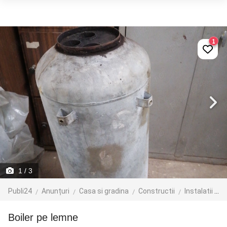
1
1
/ 3
Publi24
Anunțuri
Casa si gradina
Constructii
Instalatii de incalzire
Boiler pe lemne