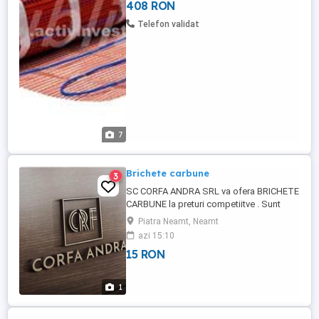
408 RON
de finisaj rigide, fixate cu adeziv flexibil,
sau chiar și cu vopsele pentru pardoseli.
Telefon validat
Încălzirea ...
7
Brichete carbune
3
SC CORFA ANDRA SRL va ofera BRICHETE
CARBUNE la preturi competiitve . Sunt
produse cu putere calorica mare ,
Piatra Neamt, Neamt
inlocuitori ai combustibililor traditionali .
azi 15:10
Depozit str. Stramutati , nr. 48 , Piatra
15 RON
Neamt , jud. Neamt
1