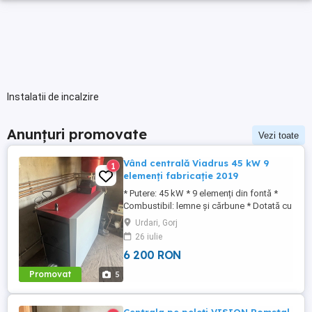
Instalatii de incalzire
Anunțuri promovate
Vezi toate
Vând centrală Viadrus 45 kW 9
1
elemenți fabricație 2019
* Putere: 45 kW * 9 elemenți din fontă *
Combustibil: lemne și cărbune * Dotată cu
controler electronic și ventilator de tiraj *
Urdari, Gorj
Fabricație 2019 * Stare foarte bună,
26 iulie
perfect funcțională, fără fisuri sau
6 200 RON
defecțiuni. Se poate vedea în funcțiune și
se oferă toate detaliile celor interesați.
Promovat
5
Este o centrală ...