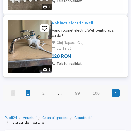
Telefon validat
2
Robinet electric Well
Vând robinet electric Well pentru apă
calda !
Cluj-Napoca, Cluj
azi 13:56
120 RON
Telefon validat
2
›
‹
1
2
…
99
100
Publi24
Anunțuri
Casa si gradina
Constructii
Instalatii de incalzire