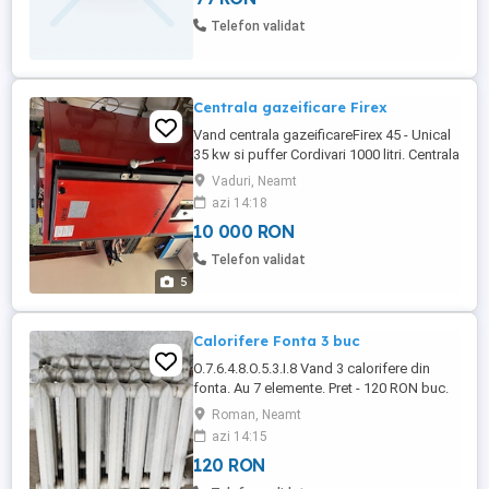
Telefon validat
Centrala gazeificare Firex
Vand centrala gazeificareFirex 45 - Unical
35 kw si puffer Cordivari 1000 litri. Centrala
si toata instalatie se afla sub presiune, in
Vaduri, Neamt
stare de functionare.
azi 14:18
10 000 RON
Telefon validat
5
Calorifere Fonta 3 buc
O.7.6.4.8.O.5.3.I.8 Vand 3 calorifere din
fonta. Au 7 elemente. Pret - 120 RON buc.
Renumite pentru puterea lor calorica,
Roman, Neamt
caloriferele din fonta sunt mult mai bune
azi 14:15
decat cele din tabla. Se pot vedea in
120 RON
Roman. Mai multe relatii la telefon.