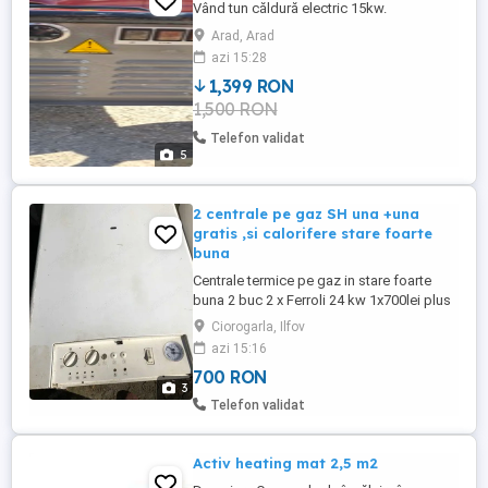
Vând tun căldură electric 15kw.
Arad, Arad
azi 15:28
1,399 RON
1,500 RON
Telefon validat
5
2 centrale pe gaz SH una +una
gratis ,si calorifere stare foarte
buna
Centrale termice pe gaz in stare foarte
buna 2 buc 2 x Ferroli 24 kw 1x700lei plus
una identica gratis calorifere noi 5 buc
Ciorogarla, Ilfov
1000 lei Calorifere cu robineți și aerisitor
azi 15:16
,oțel, înălțime 60cm 2 Buc 80cm 2 Buc
700 RON
120cm 1 Buc 140 cm Înălțime 50cm 1 Buc
3
100cm
Telefon validat
Activ heating mat 2,5 m2