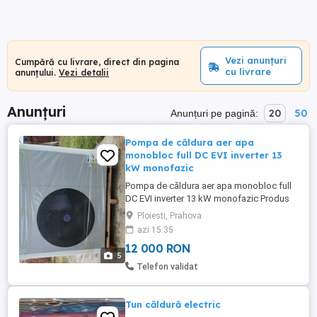
Vezi anunțuri
Cumpără cu livrare, direct din pagina
cu livrare
anunțului.
Vezi detalii
Anunțuri
20
50
Anunțuri pe pagină:
Pompa de căldura aer apa
monobloc full DC EVI inverter 13
kW monofazic
Pompa de căldura aer apa monobloc full
DC EVI inverter 13 kW monofazic Produs
nou aflat in ambalaj original nedesfacut. 5
Ploiesti, Prahova
Funcții: încălzire, răcire, apa calda
azi 15:35
menajera, încălzire+apa calda menajera,
12 000 RON
racire+apa calda menajera. Fabricat în
5
China in 2022. Produs certificat CE.
Telefon validat
Certificat de conformitate ...
Tun căldură electric