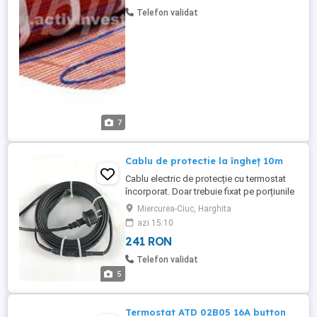
sau chiar și cu vopsele pentru pardoseli.
Telefon validat
Încălzirea ...
7
Cablu de protectie la îngheț 10m
Cablu electric de protecție cu termostat
încorporat. Doar trebuie fixat pe porțiunile
de țeavă, robineți expuse pericolului
Miercurea-Ciuc, Harghita
înghețării și alimentat de la priză.
azi 15:10
Termostatul încorporat va avea grijă ca să
241 RON
funcționeze doar atunci, cănd este
necesar. Nu trebuie să goliți robinetul de
Telefon validat
grădină atunci, când ...
5
Termostat ATD 02B05 16A button