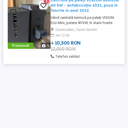
Centrala pe peleți VISION Romstal
3
40 kW - anfabricație 2021, pusa în
functie in anul 2022
Vând centrală termică pe peleți VISION
Eco Mini, putere 40 kW, în stare foarte
bună de funcționare. Centrala a fost
Caransebes, Caras-Severin
achiziționată în anul 2022 și este potrivită
ieri 12:56
pentru încălzirea locuințelor, pensiunilor
10,500 RON
sau spațiilor cu suprafețe mari. Date
Promovat
5
12,000 RON
tehnice: * Model: VISION Eco Mini *
Combustibil: peleți * ...
Telefon validat