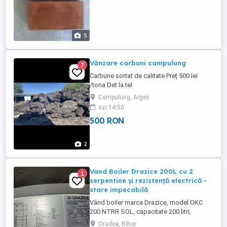
5
Vânzare carbuni campulung
7
Carbune sortat de calitate Preț 500 lei
/tona Det la tel
Campulung, Arges
azi 14:50
500 RON
2
Vand Boiler Drazice 200L cu 2
1
serpentine și rezistență electrică -
stare impecabilă
Vând boiler marca Drazice, model OKC
200 NTRR SOL, capacitate 200 litri,
echipat cu 2 serpentine una în alta și
Oradea, Bihor