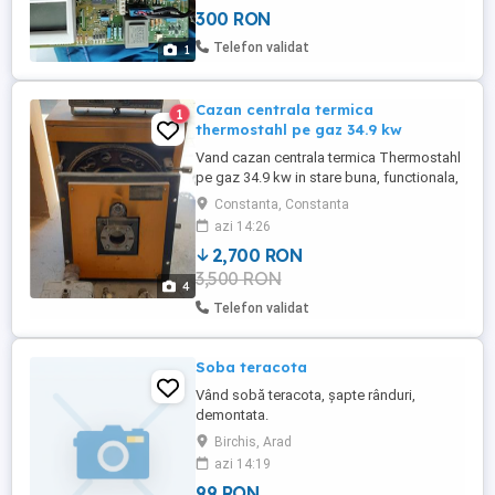
300 RON
Telefon validat
1
Cazan centrala termica
1
thermostahl pe gaz 34.9 kw
Vand cazan centrala termica Thermostahl
pe gaz 34.9 kw in stare buna, functionala,
poate fi convertita pe motorina si sau ulei
Constanta, Constanta
uzat.
azi 14:26
2,700 RON
3,500 RON
4
Telefon validat
Soba teracota
Vând sobă teracota, șapte rânduri,
demontata.
Birchis, Arad
azi 14:19
99 RON