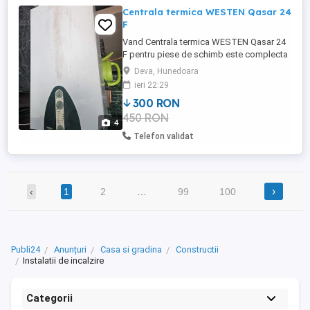
Centrala termica WESTEN Qasar 24
F
Vand Centrala termica WESTEN Qasar 24
F pentru piese de schimb este complecta
+tubulatura evacuare .
Deva, Hunedoara
ieri 22:29
300 RON
450 RON
4
Telefon validat
›
‹
1
2
…
99
100
Publi24
Anunțuri
Casa si gradina
Constructii
Instalatii de incalzire
Categorii