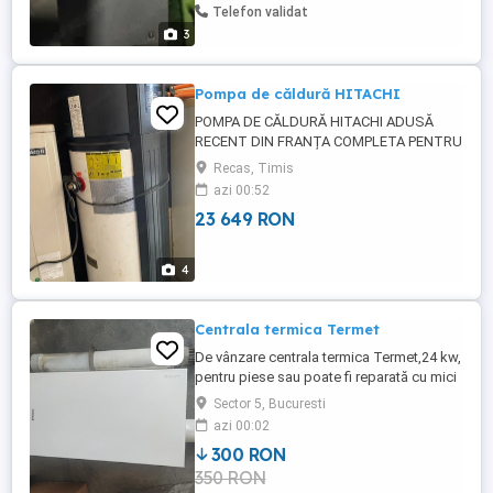
Telefon validat
3
Pompa de căldură HITACHI
POMPA DE CĂLDURĂ HITACHI ADUSĂ
RECENT DIN FRANȚA COMPLETA PENTRU
MAI MULTE DETALII DESPRE ARTICOLUL
Recas, Timis
LA NUMĂRUL DE TELEFON MULTUMESC!!
azi 00:52
23 649 RON
4
Centrala termica Termet
De vânzare centrala termica Termet,24 kw,
pentru piese sau poate fi reparată cu mici
costuri. Motivul vânzării,nu menținea
Sector 5, Bucuresti
presiunea constantă în instalație.Pun la
azi 00:02
dispoziție documentația tehnică pentru
300 RON
cei interesați.
350 RON