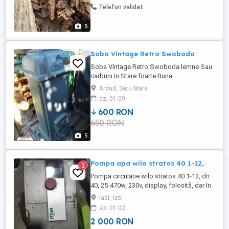
Telefon validat
5
Soba Vintage Retro Swoboda
Soba Vintage Retro Swoboda lemne Sau
carbuni In Stare foarte Buna
reconditionate,revopsite Samota in Stare
Ardud, Satu Mare
buna intacta Pret: 650 Ron Usor
azi 01:09
Negociabil
600 RON
650 RON
5
Pompa apa wilo stratos 40 1-12,
1
Pompa circulatie wilo stratos 40 1-12, dn
40, 25-470w, 230v, display, folosită, dar în
stare bună de funcționare. 2000 lei.
Iasi, Iasi
azi 01:02
2 000 RON