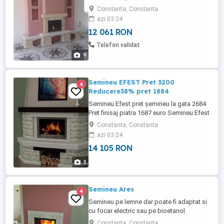
multe modele găsiti vizitand site-ul nostru
Constanta, Constanta
www.semineeieftine.com.com Semineele
azi 03:24
sunt din piatra naturala Elada-Crem. Elada
12 061 RON
Natura, ardesie sau granit.
Telefon validat
9
Semineu EFEST Pret 3200
4
Reducere38% pret 1884
Semineu Efest pret șemineu la gata 2684
Pret finisaj piatra 1687 euro Semineu Efest
compatibil pe colt ,din piatra naturala
Constanta, Constanta
Elada crem care nu are pori iar intretinerea
azi 03:24
este foarte usoara Acesta este un
14 105 RON
produs,,Petros seminee companie cu
experienta de 85 de ani in domeniul
3
semineelor ...
Semineu Ares
4
Semineu pe lemne dar poate fi adaptat si
cu focar electric sau pe bioetanol
Semineu compatibil pe colt ,din piatra
Constanta, Constanta