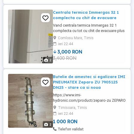
Centrala termica Immergas 32 1
complecta cu chit de evacuare
Vand centrala termica Immergas 32 1
complecta cu tot cu chit de evacuare plus
termostat Pret 3000 Lei cu tot cu termostat
Comlosu Mare, Timis
Predare personala in Comlosu Mare Jud.
ieri 22:44
Timis Telefon Daca nu sunteti interesati
3,000 RON
nu deranjati degeaba Centrala a fost
3,400 RON
folosita foarte putin Putere 32 Kw
2
Butelie de amestec si egalizare IMI
PNEUMATEX Zeparo ZU 7905125
DN25 - stare ca si noua
https://www.imi-
hydronic.com/product/zeparo-zu ZEPARO
ZUC contine separatorul de microbule in
Timisoara, Timis
partea de sus si cel de namol in partea de
ieri 22:44
jos MODEL DN [mm] Debit max. [m /h]
1 000 RON
Temp. max.[ C] 790 5125 25 2 ...
2
Telefon validat