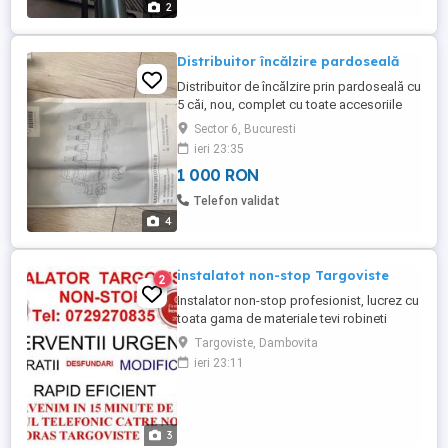
2
Distribuitor încălzire pardoseală
Distribuitor de încălzire prin pardoseală cu
5 căi, nou, complet cu toate accesoriile
necesare pentru instalare. Acest
Sector 6, Bucuresti
distribuitor asigură o distribuție uniformă
ieri 23:35
a căldurii în încăperile tale, oferind un
1 000 RON
sistem de încălzire eficient și economic.
Telefon validat
4
instalatot non-stop Targoviste
2
Instalator non-stop profesionist, lucrez cu
toata gama de materiale tevi robineti
racorduri montaj obiecte si armaturi
Targoviste, Dambovita
sanitare, instalez: hidrofoare, pompe
ieri 23:11
submersibile, boilere electrice, masini de
spalat, calorifere, hote aragaz, chiuvete,
robineti apa, baterii, sifoane de
pardoseala, rezervoare ...
3