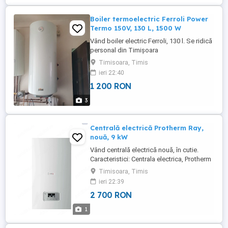
Boiler termoelectric Ferroli Power
Termo 150V, 130 L, 1500 W
Vând boiler electric Ferroli, 130 l. Se ridică
personal din Timișoara
Timisoara, Timis
ieri 22:40
1 200 RON
3
Centrală electrică Protherm Ray,
nouă, 9 kW
Vând centrală electrică nouă, în cutie.
Caracteristici: Centrala electrica, Protherm
Ray 9 KE 14EU, 9 kW, randament 99.5%,
Timisoara, Timis
afisaj digital, vas de expansiune
ieri 22:39
incorporat, protectie la inghet, 410 x 740 x
2 700 RON
315 mm
1