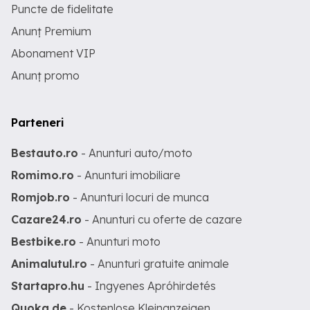
Puncte de fidelitate
Anunț Premium
Abonament VIP
Anunț promo
Parteneri
Bestauto.ro
- Anunturi auto/moto
Romimo.ro
- Anunturi imobiliare
Romjob.ro
- Anunturi locuri de munca
Cazare24.ro
- Anunturi cu oferte de cazare
Bestbike.ro
- Anunturi moto
Animalutul.ro
- Anunturi gratuite animale
Startapro.hu
- Ingyenes Apróhirdetés
Quoka.de
- Kostenlose Kleinanzeigen