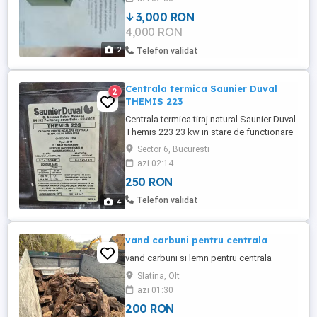
3,000 RON
4,000 RON
2
Telefon validat
Centrala termica Saunier Duval
2
THEMIS 223
Centrala termica tiraj natural Saunier Duval
Themis 223 23 kw in stare de functionare
Sector 6, Bucuresti
azi 02:14
250 RON
Telefon validat
4
vand carbuni pentru centrala
vand carbuni si lemn pentru centrala
Slatina, Olt
azi 01:30
200 RON