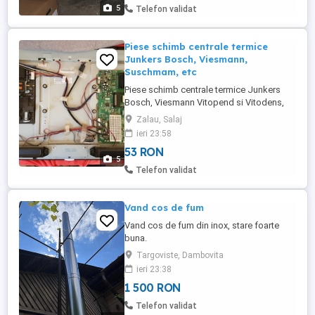
5
Telefon validat
Piese schimb centrale termice
Junkers Bosch, Viesmann,
Suschmam, etc
Piese schimb centrale termice Junkers
Bosch, Viesmann Vitopend si Vitodens,
Suschmann, detalii la telefon sau watt
Zalau, Salaj
app, predare in Zalau.
ieri 23:58
53 RON
5
Telefon validat
Vand cos de fum
Vand cos de fum din inox, stare foarte
buna.
Targoviste, Dambovita
ieri 23:38
1 500 RON
Telefon validat