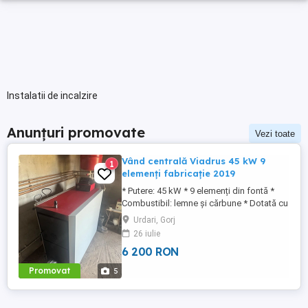
Instalatii de incalzire
Anunțuri promovate
Vezi toate
Vând centrală Viadrus 45 kW 9
1
elemenți fabricație 2019
* Putere: 45 kW * 9 elemenți din fontă *
Combustibil: lemne și cărbune * Dotată cu
controler electronic și ventilator de tiraj *
Urdari, Gorj
Fabricație 2019 * Stare foarte bună,
26 iulie
perfect funcțională, fără fisuri sau
6 200 RON
defecțiuni. Se poate vedea în funcțiune și
se oferă toate detaliile celor interesați.
Promovat
5
Este o centrală ...