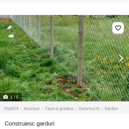
1
/ 5
Publi24
Anunțuri
Casa si gradina
Constructii
Garduri
Construiesc garduri