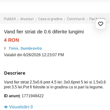
Publi24
Anunțuri
Casa si gradina
Constructii
Fier beton
Vand fier striat de 0.6 diferite lungimi
4
RON
Timis
,
Dumbravita
Valabil din 6/26/2026 12:23:07 PM
Descriere
Vand fier striat 2.5x0.6 pret 4.5 lei: 3x0.6pret 5 lei si 1.5x0.6
pret 3.5 lei.Pot fi folosite si in gradina ca si pari la legume.
ID anunț
: 1771948422
Vizualizări:
0