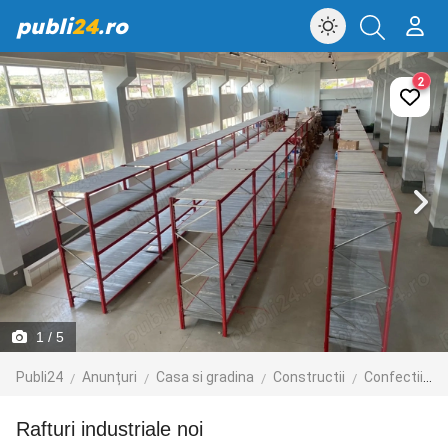
publi
24
.ro
2
1
/ 5
Publi24
Anunțuri
Casa si gradina
Constructii
Confectii metalice
Rafturi industriale noi