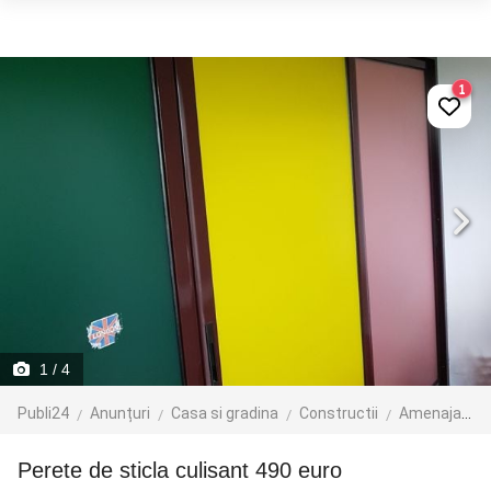
1
1
/ 4
Publi24
Anunțuri
Casa si gradina
Constructii
Amenajari interioare si exterioare
Perete de sticla culisant 490 euro