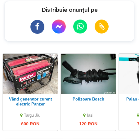
Distribuie anunțul pe
Vând generator curent
Polizoare Bosch
palan electric , troliu
electric Panzer
Targu Jiu
Iasi
600 RON
120 RON