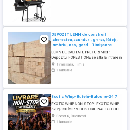
direct sau să le folosești pe rând totul
după gustul tău. Construit să reziste în aer
liber tot anul: Oțelul de 1,0 0,8 mm
grosime, tratat ...
DEPOZIT LEMN de construit
,cherestea,scanduri, grinzi, lăteți,
lambriu, osb, gard - Timișoara
LEMN DE CALITATE PRETURI MICI :
Depozitul FOREST ONE se află la intrare în
MOSNITA NOUA dinspre TIMISOARA. (
Timisoara, Timis
langa magazin Profi) SCANDURA
1 ianuarie
nedimensionată (3-5 m) SCANDURA
DULAP dimensionat CORNI GRINZI LATETI
3 5,5 x 4 m RIGLE 5 5 X 4 m LAMBRIU 12,5 -
19 mm, 3-4m, clasa A PAZIE 20,25 cm ...
Exotic Whip-Butelii-Baloane-24 7
EXOTIC WHIP NON-STOP!! EXOTIC WHIP
670g-150 lei PRODUS ORIGINAL CU COD
QR!!! CALITATE PREMIUM PENTRU
Sector 6, Bucuresti
PETRECERI DE NEUITAT!!! LIVRARE
1 ianuarie
RAPIDA BUCURESTI-ILFOV!!!