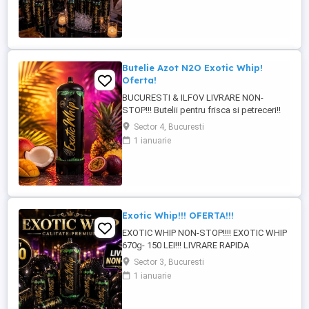
Butelie Azot N2O Exotic Whip!
Oferta!
BUCURESTI & ILFOV LIVRARE NON-
STOP!!! Butelii pentru frisca si petreceri!!
Exotic Whip 670g -150 lei Exotic Whip 2KG
Sector 4, Bucuresti
-350 lei Produs original se poate verifica
1 ianuarie
cu cod QR! Pentru mai multe detalii la !!!
Exotic Whip!!! OFERTA!!!
EXOTIC WHIP NON-STOP!!!! EXOTIC WHIP
670g- 150 LEI!!! LIVRARE RAPIDA
BUCURESTI-ILFOV!!! PRODUS ORIGINAL
Sector 3, Bucuresti
CU COD QR!! PERFECT PENTRU
1 ianuarie
PETRECERI DE NEUITAT!!!DISPONIBIL 24
7!!! PENTRU MAI MULTE DETALII SI
OFERTE LA !!!