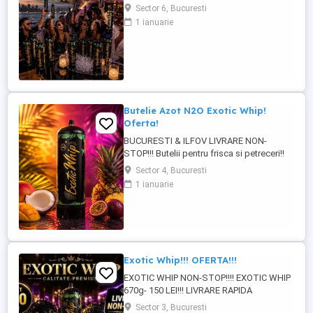
QR!!! CALITATE PREMIUM PENTRU
Sector 6, Bucuresti
PETRECERI DE NEUITAT!!! LIVRARE
1 ianuarie
RAPIDA BUCURESTI-ILFOV!!!
Butelie Azot N2O Exotic Whip!
Oferta!
BUCURESTI & ILFOV LIVRARE NON-
STOP!!! Butelii pentru frisca si petreceri!!
Exotic Whip 670g -150 lei Exotic Whip 2KG
Sector 4, Bucuresti
-350 lei Produs original se poate verifica
1 ianuarie
cu cod QR! Pentru mai multe detalii la !!!
Exotic Whip!!! OFERTA!!!
EXOTIC WHIP NON-STOP!!!! EXOTIC WHIP
670g- 150 LEI!!! LIVRARE RAPIDA
BUCURESTI-ILFOV!!! PRODUS ORIGINAL
Sector 3, Bucuresti