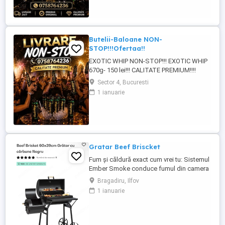
Butelii-Baloane NON-
STOP!!!Ofertaa!!
EXOTIC WHIP NON-STOP!!! EXOTIC WHIP
670g- 150 lei!!! CALITATE PREMIUM!!!!
PRODUS ORIGINAL CU COD QR!!! LIVRARE
Sector 4, Bucuresti
RAPIDA BUCURESTI-ILFOV!!!!
1 ianuarie
Gratar Beef Briscket
Fum și căldură exact cum vrei tu: Sistemul
Ember Smoke conduce fumul din camera
de afumat în camera de gătit, oferindu-ți
Bragadiru, Ilfov
libertatea să combini afumarea cu grătarul
1 ianuarie
direct sau să le folosești pe rând totul
după gustul tău. Construit să reziste în aer
liber tot anul: Oțelul de 1,0 0,8 mm
grosime, tratat ...