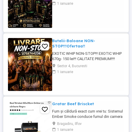
CU COD QR!! PERFECT PENTRU
1 ianuarie
PETRECERI DE NEUITAT!!!DISPONIBIL 24
7!!! PENTRU MAI MULTE DETALII SI
OFERTE LA !!!
Butelii-Baloane NON-
STOP!!!Ofertaa!!
EXOTIC WHIP NON-STOP!!! EXOTIC WHIP
670g- 150 lei!!! CALITATE PREMIUM!!!!
PRODUS ORIGINAL CU COD QR!!! LIVRARE
Sector 4, Bucuresti
RAPIDA BUCURESTI-ILFOV!!!!
1 ianuarie
Gratar Beef Briscket
Fum și căldură exact cum vrei tu: Sistemul
Ember Smoke conduce fumul din camera
de afumat în camera de gătit, oferindu-ți
Bragadiru, Ilfov
libertatea să combini afumarea cu grătarul
1 ianuarie