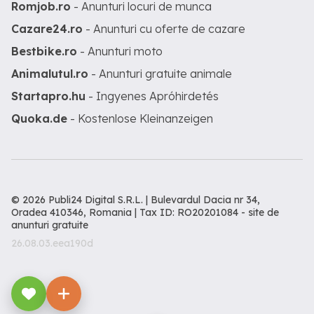
Romjob.ro
- Anunturi locuri de munca
Cazare24.ro
- Anunturi cu oferte de cazare
Bestbike.ro
- Anunturi moto
Animalutul.ro
- Anunturi gratuite animale
Startapro.hu
- Ingyenes Apróhirdetés
Quoka.de
- Kostenlose Kleinanzeigen
© 2026 Publi24 Digital S.R.L. | Bulevardul Dacia nr 34,
Oradea 410346, Romania | Tax ID: RO20201084 -
site de
anunturi gratuite
26.08.03.eea190d