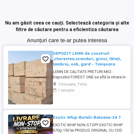
Nu am găsit ceea ce cauți.
Selectează categoria și alte
filtre de căutare pentru a eficientiza căutarea
Anunțuri care te-ar putea interesa
DEPOZIT LEMN de construit
,cherestea,scanduri, grinzi, lăteți,
lambriu, osb, gard - Timișoara
LEMN DE CALITATE PRETURI MICI :
Depozitul FOREST ONE se află la intrare în
MOSNITA NOUA dinspre TIMISOARA. (
Timisoara, Timis
langa magazin Profi) SCANDURA
1 ianuarie
nedimensionată (3-5 m) SCANDURA
DULAP dimensionat CORNI GRINZI LATETI
3 5,5 x 4 m RIGLE 5 5 X 4 m LAMBRIU 12,5 -
19 mm, 3-4m, clasa A PAZIE 20,25 cm ...
Exotic Whip-Butelii-Baloane-24 7
EXOTIC WHIP NON-STOP!! EXOTIC WHIP
670g-150 lei PRODUS ORIGINAL CU COD