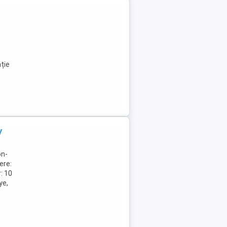
ație
y
on-
ere:
: 10
ye,