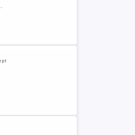
 -
e pt