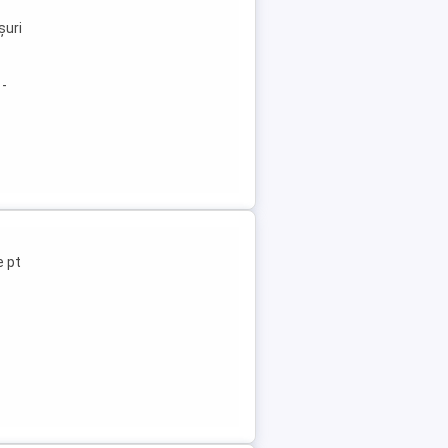
șuri
 -
e pt