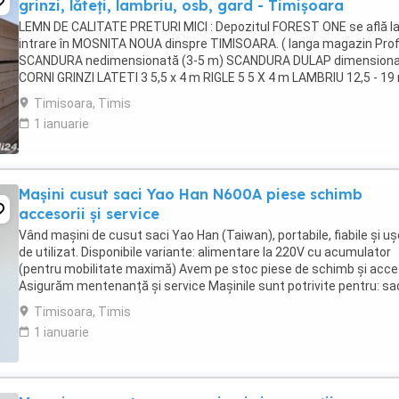
grinzi, lăteți, lambriu, osb, gard - Timișoara
LEMN DE CALITATE PRETURI MICI : Depozitul FOREST ONE se află l
intrare în MOSNITA NOUA dinspre TIMISOARA. ( langa magazin Prof
SCANDURA nedimensionată (3-5 m) SCANDURA DULAP dimension
CORNI GRINZI LATETI 3 5,5 x 4 m RIGLE 5 5 X 4 m LAMBRIU 12,5 - 1
3-4m, clasa A PAZIE 20,25 cm ...
Timisoara, Timis
1 ianuarie
Mașini cusut saci Yao Han N600A piese schimb
accesorii și service
Vând mașini de cusut saci Yao Han (Taiwan), portabile, fiabile și uș
de utilizat. Disponibile variante: alimentare la 220V cu acumulator
(pentru mobilitate maximă) Avem pe stoc piese de schimb și acces
Asigurăm mentenanță și service Mașinile sunt potrivite pentru: sa
din rafie ...
Timisoara, Timis
1 ianuarie