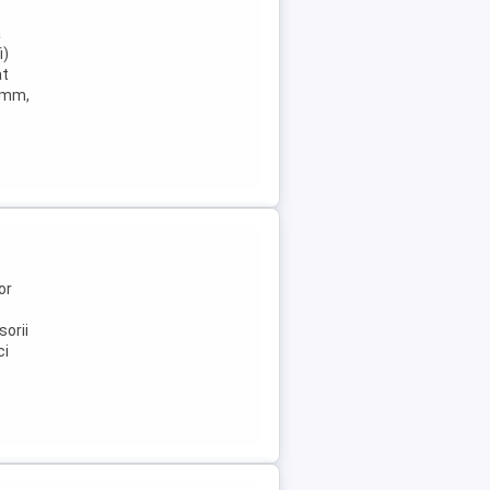
a
i)
at
9 mm,
or
orii
ci