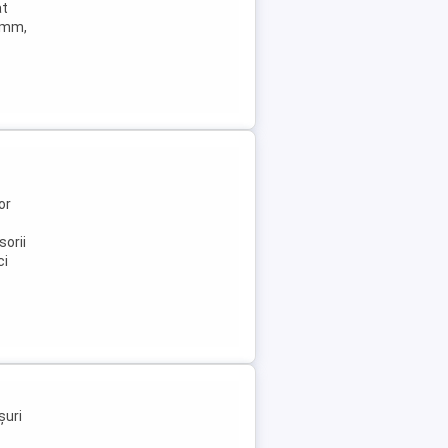
at
9 mm,
or
orii
ci
șuri