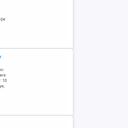
ație
y
on-
ere:
: 10
ye,