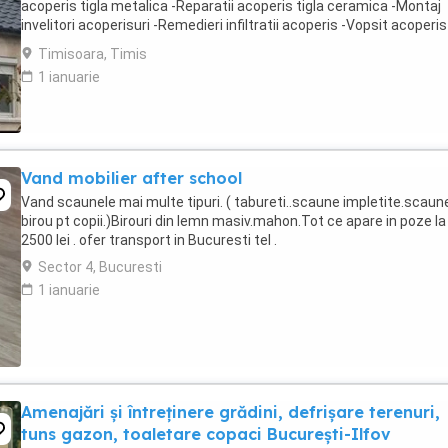
acoperis tigla metalica -Reparatii acoperis tigla ceramica -Montaj
invelitori acoperisuri -Remedieri infiltratii acoperis -Vopsit acoperis
Sisteme pluviale - Jgheaburi -Dulgherie,mansardări, ...
Timisoara, Timis
1 ianuarie
Vand mobilier after school
Vand scaunele mai multe tipuri. ( tabureti..scaune impletite.scaun
birou pt copii.)Birouri din lemn masiv.mahon.Tot ce apare in poze la
2500 lei . ofer transport in Bucuresti tel .
Sector 4, Bucuresti
1 ianuarie
Amenajări și întreținere grădini, defrișare terenuri,
tuns gazon, toaletare copaci București-Ilfov