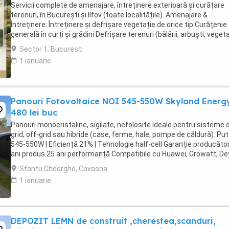
Servicii complete de amenajare, întreținere exterioară și curățare
terenuri, în București și Ilfov (toate localitățile). Amenajare &
Întreținere: Întreținere și defrișare vegetație de orice tip Curățenie
generală în curți și grădini Defrișare terenuri (bălării, arbuști, veget
necontrolată) Plantare ...
Sector 1, Bucuresti
1 ianuarie
Panouri Fotovoltaice NOI 545-550W Skyland Energ
480 lei buc
Panouri monocristaline, sigilate, nefolosite ideale pentru sisteme 
grid, off-grid sau hibride (case, ferme, hale, pompe de căldură). Put
545-550W | Eficiență 21% | Tehnologie half-cell Garanție producător
ani produs 25 ani performanță Compatibile cu Huawei, Growatt, De
GoodWe, ...
Sfantu Gheorghe, Covasna
1 ianuarie
DEPOZIT LEMN de construit ,cherestea,scanduri,