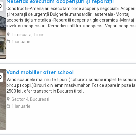
Meserias executam acoperișuri și reparații
Constructii-Amenajari executam orice acoperiș negociabil Acoperi
și reparații de urgență Dulgherie ,mansardări, astereala -Montaj
acoperis tigla metalica -Reparatii acoperis tigla ceramica -Montaj
invelitori acoperisuri -Remedieri infiltratii acoperis -Vopsit acoperis
Sisteme pluviale - Jgheaburi -Dulgherie,mansardări, ...
Timisoara, Timis
1 ianuarie
Vand mobilier after school
Vand scaunele mai multe tipuri. ( tabureti..scaune impletite.scaun
birou pt copii.)Birouri din lemn masiv.mahon.Tot ce apare in poze la
2500 lei . ofer transport in Bucuresti tel .
Sector 4, Bucuresti
1 ianuarie