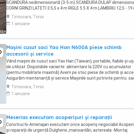
SCANDURA nedimensionată (3-5 m) SCANDURA DULAP dimension
CORNI GRINZI LATETI 3 5,5 x 4 m RIGLE 5 5 X 4 m LAMBRIU 12,5 - 1
3-4m, clasa A PAZIE 20,25 cm ...
Timisoara, Timis
1 ianuarie
Mașini cusut saci Yao Han N600A piese schimb
accesorii și service
Vând mașini de cusut saci Yao Han (Taiwan), portabile, fiabile și uș
de utilizat. Disponibile variante: alimentare la 220V cu acumulator
(pentru mobilitate maximă) Avem pe stoc piese de schimb și acces
Asigurăm mentenanță și service Mașinile sunt potrivite pentru: sa
din rafie ...
Timisoara, Timis
1 ianuarie
Meserias executam acoperișuri și reparații
Constructii-Amenajari executam orice acoperiș negociabil Acoperi
și reparații de urgență Dulgherie ,mansardări, astereala -Montaj