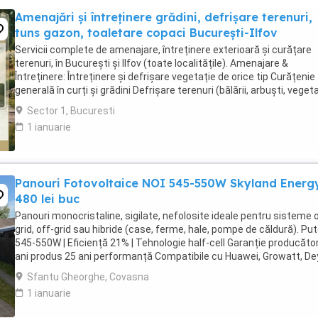
Amenajări și întreținere grădini, defrișare terenuri,
tuns gazon, toaletare copaci București-Ilfov
Servicii complete de amenajare, întreținere exterioară și curățare
terenuri, în București și Ilfov (toate localitățile). Amenajare &
Întreținere: Întreținere și defrișare vegetație de orice tip Curățenie
generală în curți și grădini Defrișare terenuri (bălării, arbuști, veget
necontrolată) Plantare ...
Sector 1, Bucuresti
1 ianuarie
Panouri Fotovoltaice NOI 545-550W Skyland Energ
480 lei buc
Panouri monocristaline, sigilate, nefolosite ideale pentru sisteme 
grid, off-grid sau hibride (case, ferme, hale, pompe de căldură). Put
545-550W | Eficiență 21% | Tehnologie half-cell Garanție producător
ani produs 25 ani performanță Compatibile cu Huawei, Growatt, De
GoodWe, ...
Sfantu Gheorghe, Covasna
1 ianuarie