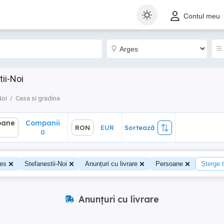
ane
Companii
RON
EUR
Sortează
Contul meu
0
ii-Noi
Noi
Casa si gradina
oane
Companii
RON
EUR
Sortează
0
0
es
Stefanestii-Noi
Anunțuri cu livrare
Persoane
Șterge t
Anunțuri cu livrare