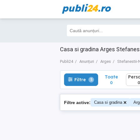
publi
24
.ro
Toate
Perso
Filtre
5
0
0
Casa si gradina Arges Stefanest
Publi24
Anunțuri
Arges
Stefanestii-
Toate
Pers
Filtre
5
0
Filtre active:
Casa si gradina
Arg