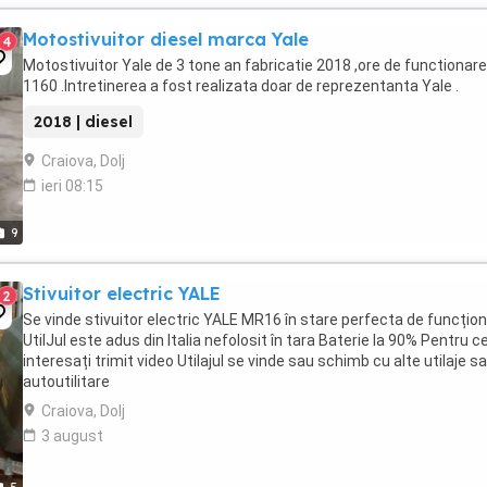
Motostivuitor diesel marca Yale
4
Motostivuitor Yale de 3 tone an fabricatie 2018 ,ore de functionare
1160 .Intretinerea a fost realizata doar de reprezentanta Yale .
2018 | diesel
Craiova, Dolj
ieri 08:15
9
Stivuitor electric YALE
2
Se vinde stivuitor electric YALE MR16 în stare perfecta de funcțio
UtilJul este adus din Italia nefolosit în tara Baterie la 90% Pentru c
interesați trimit video Utilajul se vinde sau schimb cu alte utilaje s
autoutilitare
Craiova, Dolj
3 august