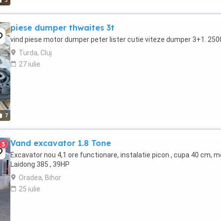
5
piese dumper thwaites 3t
vind piese motor dumper peter lister cutie viteze dumper 3+1. 2500
Turda, Cluj
27 iulie
7
Vand excavator 1.8 Tone
3
Excavator nou 4,1 ore functionare, instalatie picon , cupa 40 cm, m
Laidong 385 , 39HP
Oradea, Bihor
25 iulie