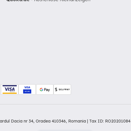
levardul Dacia nr 34, Oradea 410346, Romania | Tax ID: RO20201084