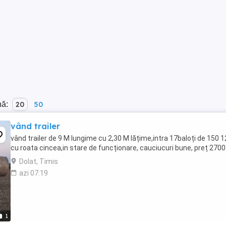
nă:
20
50
vând trailer
vând trailer de 9 M lungime cu 2,30 M lățime,intra 17baloți de 150 
cu roata cincea,in stare de funcționare, cauciucuri bune, preț 2700
Dolat, Timis
azi 07:19
1