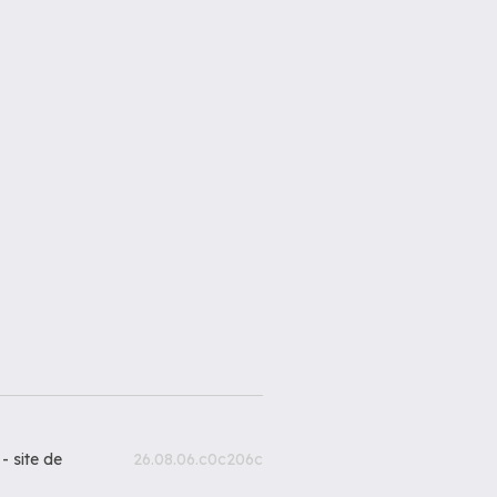
 -
site de
26.08.06.c0c206c