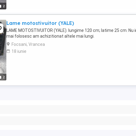
2
Lame motostivuitor (YALE)
LAME MOTOSTIVUITOR (YALE). lungime 120 cm; latime 25 cm. Nu i
mai folosesc am achizitionat altele mai lungi.
Focsani, Vrancea
18 iunie
2