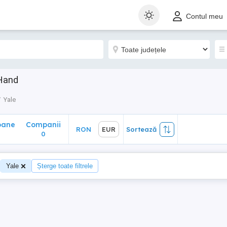
ane
Companii
RON
EUR
Sortează
Contul meu
0
 Hand
Yale
oane
Companii
RON
EUR
Sortează
0
Yale
Șterge toate filtrele