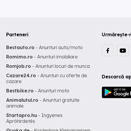
Parteneri
Urmărește-
Bestauto.ro
- Anunturi auto/moto
Romimo.ro
- Anunturi imobiliare
Romjob.ro
- Anunturi locuri de munca
Cazare24.ro
- Anunturi cu oferte de
Descarcă ap
cazare
Bestbike.ro
- Anunturi moto
Animalutul.ro
- Anunturi gratuite
animale
Startapro.hu
- Ingyenes
Apróhirdetés
Quoka.de
- Kostenlose Kleinanzeigen