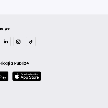
ne pe
licația Publi24