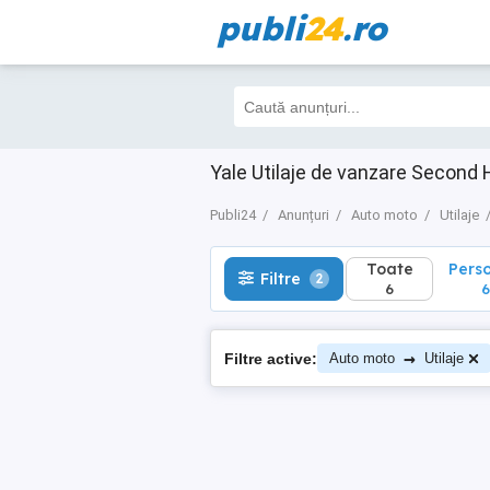
publi
24
.ro
Toate
Perso
Filtre
2
6
6
Yale Utilaje de vanzare Second
Publi24
Anunțuri
Auto moto
Utilaje
Toate
Pers
Filtre
2
6
6
→
Filtre active:
Auto moto
Utilaje