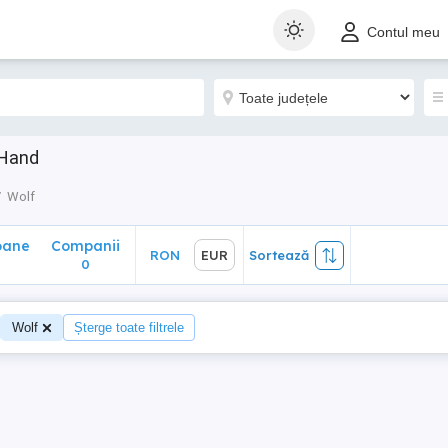
ane
Companii
RON
EUR
Sortează
Contul meu
0
 Hand
Wolf
oane
Companii
RON
EUR
Sortează
0
Wolf
Șterge toate filtrele