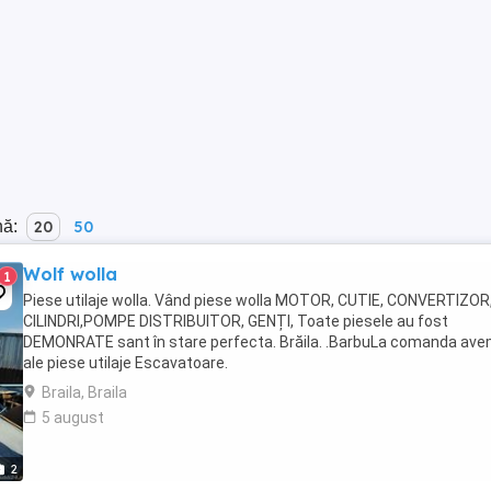
nă:
20
50
Wolf wolla
1
Piese utilaje wolla. Vând piese wolla MOTOR, CUTIE, CONVERTIZOR
CILINDRI,POMPE DISTRIBUITOR, GENȚI, Toate piesele au fost
DEMONRATE sant în stare perfecta. Brăila. .BarbuLa comanda ave
ale piese utilaje Escavatoare.
Braila, Braila
5 august
2