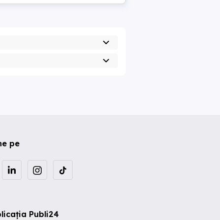
ne pe
licația Publi24