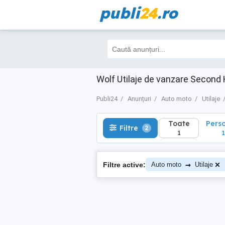
publi
24
.ro
Toate
Perso
Filtre
2
1
1
Wolf Utilaje de vanzare Second
Publi24
Anunțuri
Auto moto
Utilaje
Toate
Pers
Filtre
2
1
1
→
Filtre active:
Auto moto
Utilaje