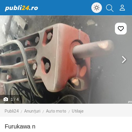
publi
24
.ro
1
/ 4
Publi24
Anunțuri
Auto moto
Utilaje
Furukawa n