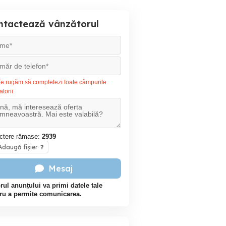
ntactează vânzătorul
e rugăm să completezi toate câmpurile
atorii.
ctere rămase:
2939
daugă fișier
?
Mesaj
rul anunțului va primi datele tale
ru a permite comunicarea.