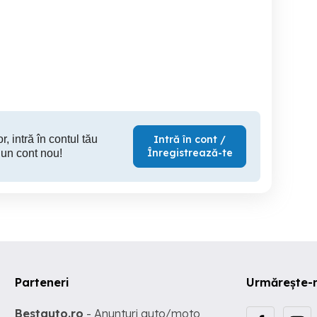
Excavator Komatsu
Concas
214C
PC240LC
Calarasi
Calarasi
5,500 EUR
35,000 EUR
120
r, intră în contul tău
Intră în cont /
Înregistrează-te
 un cont nou!
Parteneri
Urmărește-
Bestauto.ro
- Anunturi auto/moto