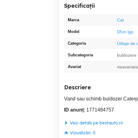
Specificații
Marca
Cat
Model
D5m lgp
Categoria
Utilaje de 
Subcategoria
buldozere 
Avariat
neavariata
Descriere
Vand sau schimb buldozer Caterpi
ID anunț
: 1771484757
Vezi detalii pe bestauto.ro
Vizualizări:
0