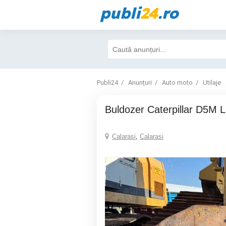
publi
24
.ro
Publi24
Anunțuri
Auto moto
Utilaje
Buldozer Caterpillar D5M
Calarasi
,
Calarasi