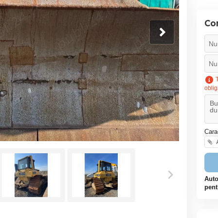
Co
T
oblig
Cara
A
Auto
pent