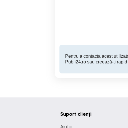
Fiat Alis FR130
Vibrocompactor Cat CB-
Calarasi
10,000 EUR
Pentru a contacta acest utilizato
Publi24.ro sau creează-ți rapid
Suport clienți
Ajutor