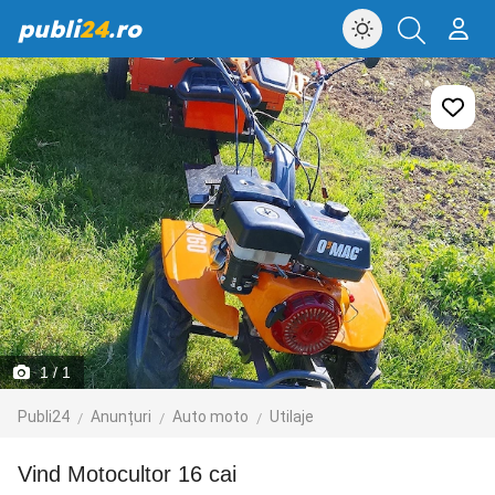
publi
24
.ro
1
/ 1
Publi24
Anunțuri
Auto moto
Utilaje
Vind Motocultor 16 cai