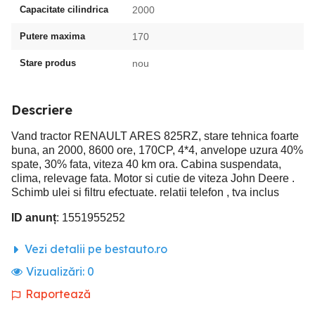
Capacitate cilindrica
2000
Putere maxima
170
Stare produs
nou
Descriere
Vand tractor RENAULT ARES 825RZ, stare tehnica foarte
buna, an 2000, 8600 ore, 170CP, 4*4, anvelope uzura 40%
spate, 30% fata, viteza 40 km ora. Cabina suspendata,
clima, relevage fata. Motor si cutie de viteza John Deere .
Schimb ulei si filtru efectuate. relatii telefon , tva inclus
ID anunț
: 1551955252
Vezi detalii pe bestauto.ro
Vizualizări:
0
Raportează