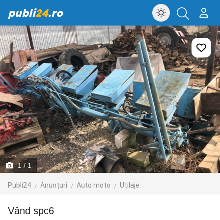
publi
24
.ro
1
/ 1
Publi24
Anunțuri
Auto moto
Utilaje
Vând spc6