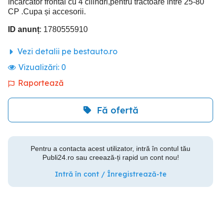
Încărcător frontal cu 4 cilindri,pentru tractoare între 25-80
CP .Cupa și accesorii.
ID anunț
: 1780555910
Vezi detalii pe bestauto.ro
Vizualizări:
0
Raportează
Fă ofertă
Pentru a contacta acest utilizator, intră în contul tău
Publi24.ro sau creează-ți rapid un cont nou!
Intră în cont / Înregistrează-te