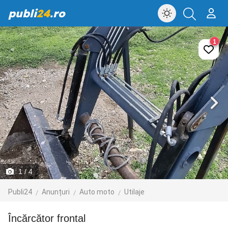
publi
24
.ro
1
1
/ 4
Publi24
Anunțuri
Auto moto
Utilaje
Încărcător frontal