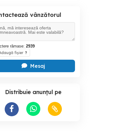
ntactează vânzătorul
ctere rămase:
2939
daugă fișier
?
Mesaj
Distribuie anunțul pe