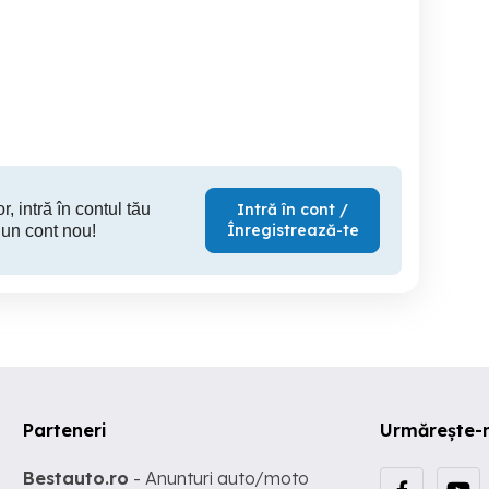
tractor forestier
Vand plug MAT(De
vând semă
Craiova)
Fantanele
Micasasa
S
9,000 EUR
1,800 RON
3,
r, intră în contul tău
Intră în cont /
Înregistrează-te
 un cont nou!
Parteneri
Urmărește-
Bestauto.ro
- Anunturi auto/moto