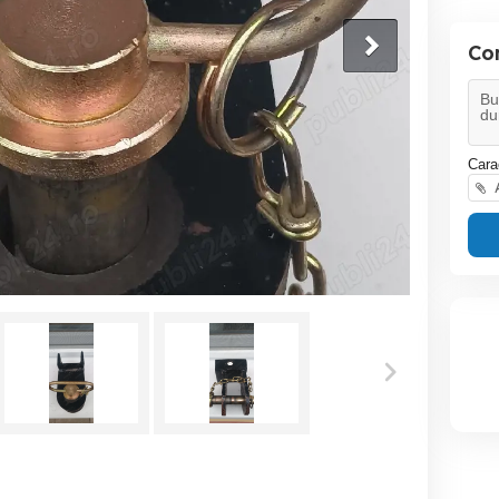
Co
Cara
A