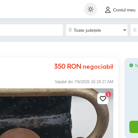
Contul meu
350
RON
negociabil
T
Valabil din 7/6/2026 10:18:27 AM
1