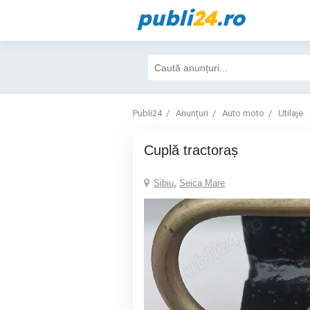
publi
24
.ro
Publi24
Anunțuri
Auto moto
Utilaje
Cuplă tractoraș
Sibiu
,
Seica Mare