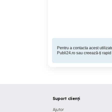
Tractor Goldoni
Sibiu
2,600 EUR
Pentru a contacta acest utilizato
Publi24.ro sau creează-ți rapid
Suport clienți
Ajutor