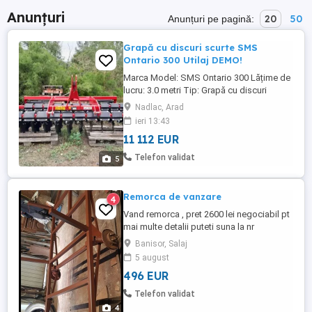
Anunțuri
20
50
Anunțuri pe pagină:
Grapă cu discuri scurte SMS
Ontario 300 Utilaj DEMO!
Marca Model: SMS Ontario 300 Lățime de
lucru: 3.0 metri Tip: Grapă cu discuri
scurte (discuri independente, pe rânduri)
Nadlac, Arad
Stare: Excelenta! An fabricație: 2022
ieri 13:43
Caracteristici tehnice: Cadru robust și
11 112 EUR
rezistent, potrivit pentru lucrări intense 2
rânduri de discuri crenelate fiecare cu
Telefon validat
5
amortizare individuală ...
Remorca de vanzare
4
Vand remorca , pret 2600 lei negociabil pt
mai multe detalii puteti suna la nr
Banisor, Salaj
5 august
496 EUR
Telefon validat
4