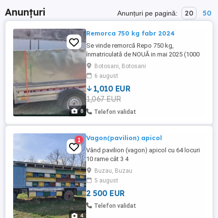
Anunțuri
20
50
Anunțuri pe pagină:
Remorca 750 kg fabr 2024
Se vinde remorcă Repo 750 kg,
înmatriculată de NOUĂ in mai 2025 (1000
km), carosată cu tablă zincată pe
Botosani, Botosani
structură solidă de metal (care poate fi
6 august
îndepărtată, dacă este nevoie, fiind prinsă
1,010 EUR
cu șuruburi de șasiu), dimensiuni utile
1,067 EUR
240x130x110 cm, cu 2 sertare mari,
culisante. Se vinde cu roată de manevră ...
8
Telefon validat
Vagon(pavilion) apicol
1
Vând pavilion (vagon) apicol cu 64 locuri
10 rame cât 3 4
Buzau, Buzau
5 august
2 500 EUR
Telefon validat
4