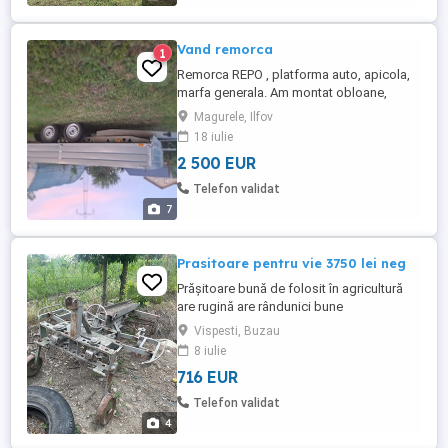
Vand remorca
1
Remorca REPO , platforma auto, apicola,
marfa generala. Am montat obloane,
410x210x40 , 750kg în acte , sasiu 2t , an
Magurele, Ilfov
2024, se prezintă ca noua. Pret 2500 E.
18 iulie
2 500 EUR
Telefon validat
7
Prasitoare pentru vie 3750 lei neg
Prășitoare bună de folosit în agricultură
are rugină are rândunici bune
Vispesti, Buzau
8 iulie
716 EUR
Telefon validat
4