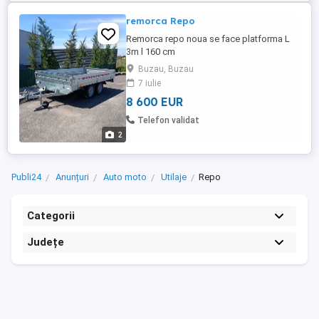
remorca Repo
Remorca repo noua se face platforma L
3m l 160 cm
Buzau, Buzau
7 iulie
8 600 EUR
Telefon validat
2
Publi24
Anunțuri
Auto moto
Utilaje
Repo
Categorii
Județe