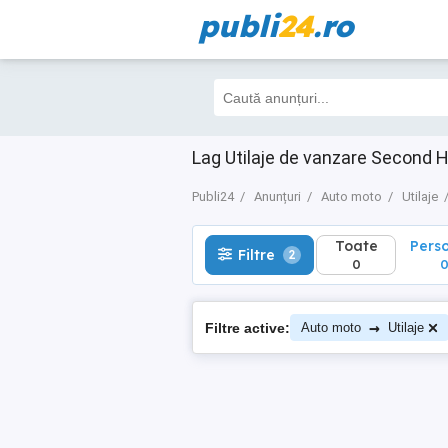
publi
24
.ro
Toate
Perso
Filtre
2
0
0
Lag Utilaje de vanzare Second 
Publi24
Anunțuri
Auto moto
Utilaje
Toate
Pers
Filtre
2
0
→
Filtre active:
Auto moto
Utilaje