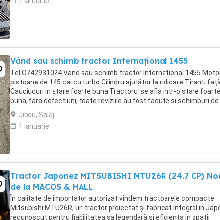
1 ianuarie
Vând sau schimb tractor Internațional 1455
Tel O742931024 Vand sau schimb tractor International 1455 Motor
pistoane de 145 cai cu turbo Cilindru ajutător la ridicare Tiranti faț
Cauciucuri in stare foarte buna Tractorul se afla intr-o stare foart
buna, fara defectiuni, toate reviziile au fost facute si schimburi de
consumabile, nu necesita ...
Jibou, Salaj
1 ianuarie
Tractor Japonez MITSUBISHI MTU26R (24.7 CP) No
de la MACOS & HALL
În calitate de importator autorizat vindem tractoarele compacte
Mitsubishi MTU26R, un tractor proiectat și fabricat integral în Japo
recunoscut pentru fiabilitatea sa legendară și eficiența în spații