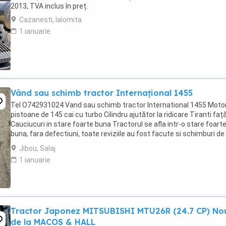
2013, TVA inclus în preț.
Cazanesti, Ialomita
1 ianuarie
Vând sau schimb tractor Internațional 1455
Tel O742931024 Vand sau schimb tractor International 1455 Motor
pistoane de 145 cai cu turbo Cilindru ajutător la ridicare Tiranti faț
Cauciucuri in stare foarte buna Tractorul se afla intr-o stare foart
buna, fara defectiuni, toate reviziile au fost facute si schimburi de
consumabile, nu necesita ...
Jibou, Salaj
1 ianuarie
Tractor Japonez MITSUBISHI MTU26R (24.7 CP) No
de la MACOS & HALL