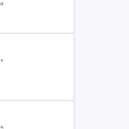
 să
re
ta,