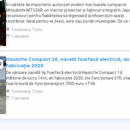
În calitate de importator autorizat vindem tractoarele compacte
Mitsubishi MTU26R, un tractor proiectat și fabricat integral în Japo
recunoscut pentru fiabilitatea sa legendară și eficiența în spații
restrânse. Ideal pentru vii, livezi, sere sau lucrări municipale. De ce
alegi Mitsubishi MTU26R ...
Timisoara, Timis
1 ianuarie
Haulotte Compact 14, nacelă foarfecă electrică, an
fabricație 2020
De vânzare nacelă tip foarfecă electrică Haulotte Compact 14,
înălțime de lucru 14 m, an fabricație 2020, ore funcționare 570, sta
foarte bună de funcționarepreț 7000 euro +TVA
Timisoara, Timis
1 ianuarie