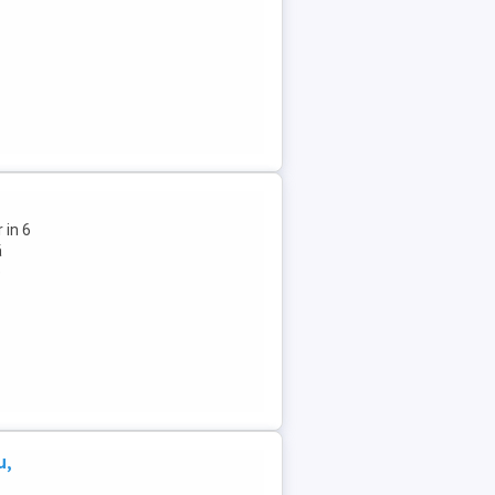
 in 6
ă
e
u,