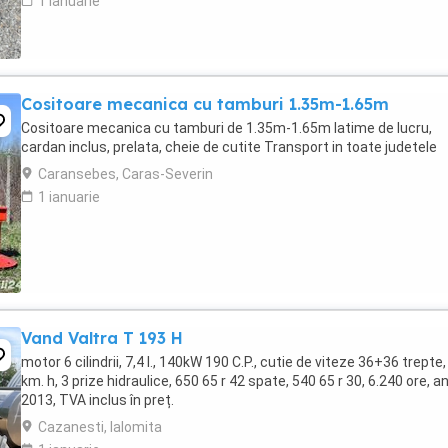
1 ianuarie
Cositoare mecanica cu tamburi 1.35m-1.65m
Cositoare mecanica cu tamburi de 1.35m-1.65m latime de lucru,
cardan inclus, prelata, cheie de cutite Transport in toate judetele
Caransebes, Caras-Severin
1 ianuarie
Vand Valtra T 193 H
motor 6 cilindrii, 7,4 l., 140kW 190 C.P., cutie de viteze 36+36 trepte,
km. h, 3 prize hidraulice, 650 65 r 42 spate, 540 65 r 30, 6.240 ore, a
2013, TVA inclus în preț.
Cazanesti, Ialomita