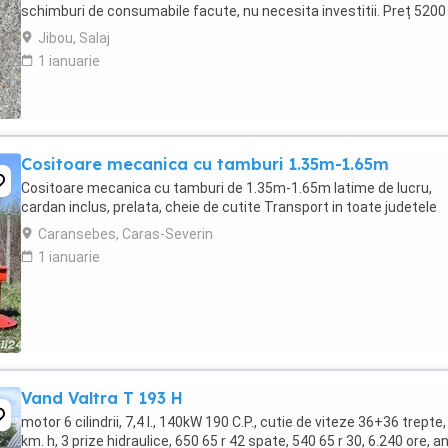
schimburi de consumabile facute, nu necesita investitii. Preț 5200
Jibou, Salaj
1 ianuarie
Cositoare mecanica cu tamburi 1.35m-1.65m
Cositoare mecanica cu tamburi de 1.35m-1.65m latime de lucru,
cardan inclus, prelata, cheie de cutite Transport in toate judetele
Caransebes, Caras-Severin
1 ianuarie
Vand Valtra T 193 H
motor 6 cilindrii, 7,4 l., 140kW 190 C.P., cutie de viteze 36+36 trepte,
km. h, 3 prize hidraulice, 650 65 r 42 spate, 540 65 r 30, 6.240 ore, a