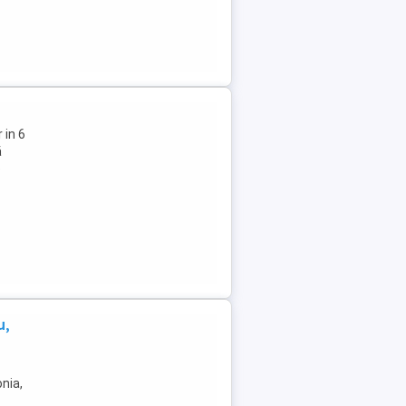
 in 6
ă
e
u,
nia,