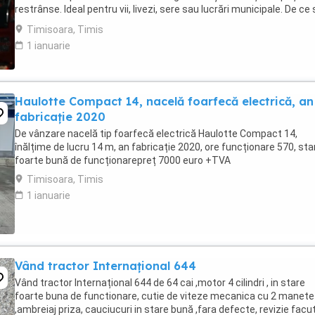
restrânse. Ideal pentru vii, livezi, sere sau lucrări municipale. De ce
alegi Mitsubishi MTU26R ...
Timisoara, Timis
1 ianuarie
Haulotte Compact 14, nacelă foarfecă electrică, an
fabricație 2020
De vânzare nacelă tip foarfecă electrică Haulotte Compact 14,
înălțime de lucru 14 m, an fabricație 2020, ore funcționare 570, sta
foarte bună de funcționarepreț 7000 euro +TVA
Timisoara, Timis
1 ianuarie
Vând tractor Internațional 644
Vând tractor Internațional 644 de 64 cai ,motor 4 cilindri , in stare
foarte buna de functionare, cutie de viteze mecanica cu 2 manete
,ambreiaj priza, cauciucuri in stare bună ,fara defecte, revizie facu