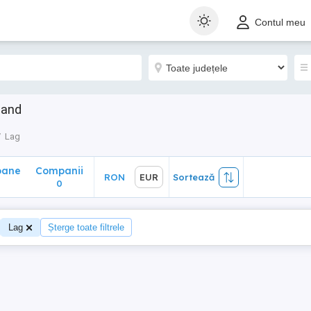
ane
Companii
RON
EUR
Sortează
Contul meu
0
Hand
Lag
oane
Companii
RON
EUR
Sortează
0
0
Lag
Șterge toate filtrele