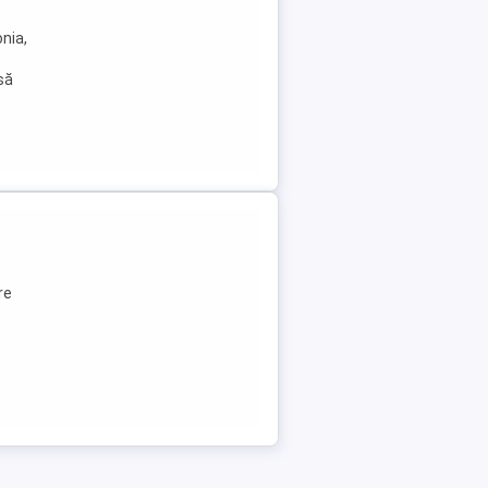
nia,
 să
re