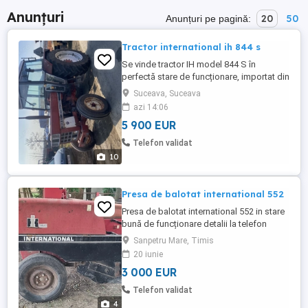
Anunțuri
20
50
Anunțuri pe pagină:
Tractor international ih 844 s
Se vinde tractor IH model 844 S în
perfectă stare de funcționare, importat din
Danemarca! Motor în 4 pistoane 85 cp. Se
Suceava, Suceava
acceptă și schimb cu teren intravilan sau
azi 14:06
extravilan! Atunci prețul diferă! Vă
5 900 EUR
mulțumesc de interesul dumneavoastră!
Telefon validat
10
Presa de balotat international 552
Presa de balotat international 552 in stare
bună de funcționare detalii la telefon
Sanpetru Mare, Timis
20 iunie
3 000 EUR
Telefon validat
4