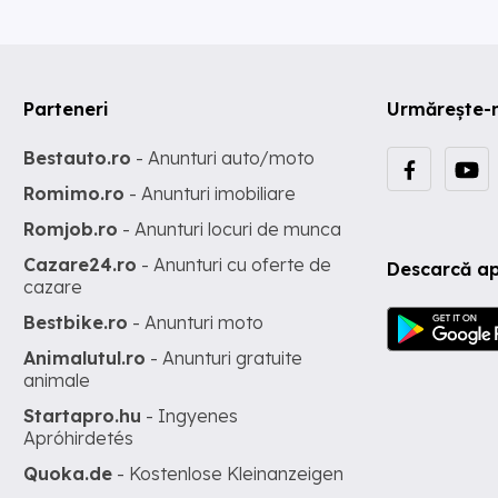
Parteneri
Urmărește-
Bestauto.ro
- Anunturi auto/moto
Romimo.ro
- Anunturi imobiliare
Romjob.ro
- Anunturi locuri de munca
Cazare24.ro
- Anunturi cu oferte de
Descarcă ap
cazare
Bestbike.ro
- Anunturi moto
Animalutul.ro
- Anunturi gratuite
animale
Startapro.hu
- Ingyenes
Apróhirdetés
Quoka.de
- Kostenlose Kleinanzeigen