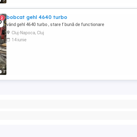
5
bobcat gehl 4640 turbo
2
vând gehl 4640 turbo , stare f bună de functionare
Cluj-Napoca, Cluj
14 iunie
3