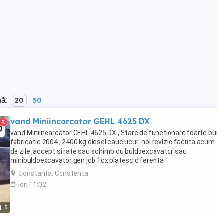
nă:
20
50
vand Miniincarcator GEHL 4625 DX
3
vand Miniincarcator GEHL 4625 DX , Stare de functionare foarte bu
fabricatie 2004 , 2400 kg diesel cauciucuri noi revizie facuta acum
de zile ,accept si rate sau schimb cu buldoexcavator sau
minibuldoexcavator gen jcb 1cx platesc diferenta
Constanta, Constanta
ieri 11:02
5