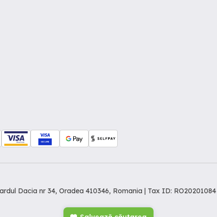
levardul Dacia nr 34, Oradea 410346, Romania | Tax ID: RO20201084