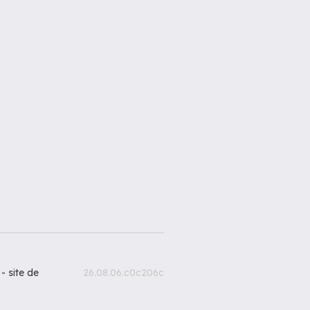
 -
site de
26.08.06.c0c206c