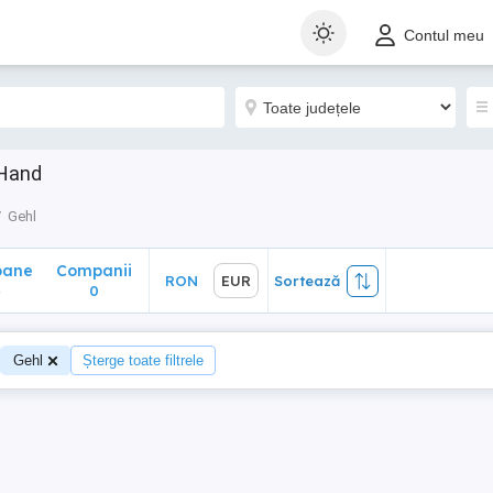
ane
Companii
RON
EUR
Sortează
Contul meu
0
 Hand
Gehl
oane
Companii
RON
EUR
Sortează
4
0
Gehl
Șterge toate filtrele