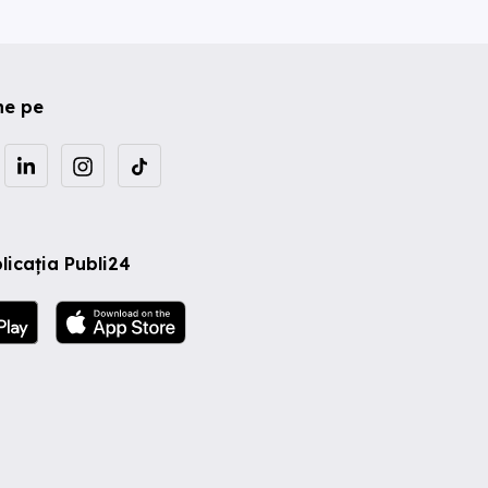
ne pe
licația Publi24