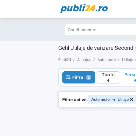
publi
24
.ro
Toate
Perso
Filtre
2
4
4
Gehl Utilaje de vanzare Second
Publi24
Anunțuri
Auto moto
Utilaje
Toate
Pers
Filtre
2
4
→
Filtre active:
Auto moto
Utilaje