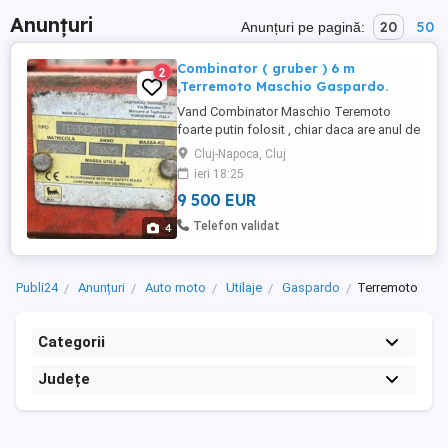
Anunțuri
20
50
Anunțuri pe pagină:
Combinator ( gruber ) 6 m
2
,Terremoto Maschio Gaspardo.
Vand Combinator Maschio Teremoto
foarte putin folosit , chiar daca are anul de
fabricatie din 2005. Pret 9500 euro.
Cluj-Napoca, Cluj
ieri 18:25
9 500 EUR
Telefon validat
4
Publi24
Anunțuri
Auto moto
Utilaje
Gaspardo
Terremoto
Categorii
Județe