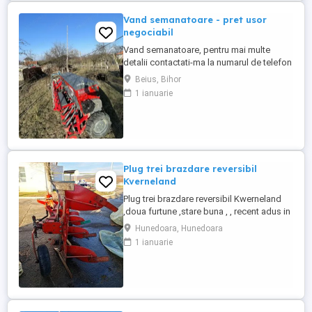
de o baterie plumb-acid ...
Vand semanatoare - pret usor
negociabil
Vand semanatoare, pentru mai multe
detalii contactati-ma la numarul de telefon
0733666840. Pretul este usor negociabil.
Beius, Bihor
1 ianuarie
Plug trei brazdare reversibil
Kverneland
Plug trei brazdare reversibil Kwerneland
,doua furtune ,stare buna , , recent adus in
tara .
Hunedoara, Hunedoara
1 ianuarie