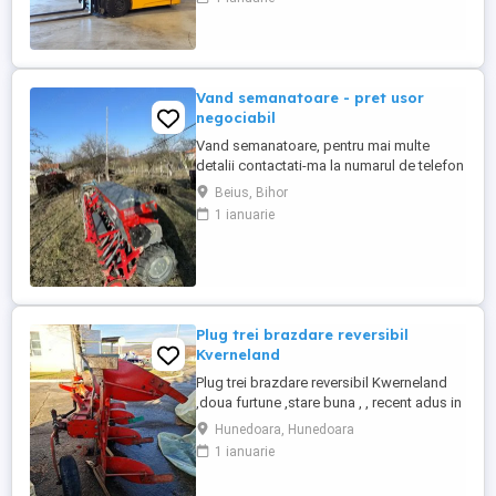
ridicare de 3300 mm, fără ridicare liberă,
ideal pentru aplicații de depozitare cu
înălțime medie. Stivuitorul este alimentat
de o baterie plumb-acid ...
Vand semanatoare - pret usor
negociabil
Vand semanatoare, pentru mai multe
detalii contactati-ma la numarul de telefon
0733666840. Pretul este usor negociabil.
Beius, Bihor
1 ianuarie
Plug trei brazdare reversibil
Kverneland
Plug trei brazdare reversibil Kwerneland
,doua furtune ,stare buna , , recent adus in
tara .
Hunedoara, Hunedoara
1 ianuarie