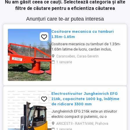
Nu am găsit ceea ce cauți.
Selectează categoria și alte
filtre de căutare pentru a eficientiza căutarea
Anunțuri care te-ar putea interesa
Cositoare mecanica cu tamburi
1.35m-1.65m
Cositoare mecanica cu tamburi de 1.35m-
1.65m latime de lucru, cardan inclus,
prelata, cheie de cutite Transport in toate
Caransebes, Caras-Severin
judetele
1 ianuarie
Electrostivuitor Jungheinrich EFG
216k, capacitate 1600 kg, înălțime
de ridicare 3300 mm
Jungheinrich EFG 216k este un stivuitor
electric compact și puternic, cu o
capacitate de ridicare de 1600 kg, echipat
ARICESTII - RAHTIVANI, Prahova
cu un catarg duplex (ZT) cu înălțime de
1 ianuarie