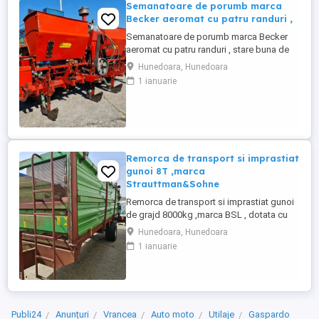
Semanatoare de porumb marca
Becker aeromat cu patru randuri ,
Semanatoare de porumb marca Becker
aeromat cu patru randuri , stare buna de
functionare , toate patinele noi ,cauciucuri
Hunedoara, Hunedoara
noi , , vezi poza , recent adusa !
1 ianuarie
Remorca de transport si imprastiat
gunoi 8T ,marca
Strauttman&Sohne
Remorca de transport si imprastiat gunoi
de grajd 8000kg ,marca BSL , dotata cu
instalatie electrica , cauciucuri noi obloane
Hunedoara, Hunedoara
din metal , picior de sustinere cu
1 ianuarie
deschidere hidraulica , sistemul de
descarcare adica podeaua actioneaza
hidraulic ,recent adusa in tara .
Publi24
Anunțuri
Vrancea
Auto moto
Utilaje
Gaspardo