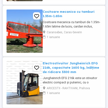
hidraulic ,recent adusa in tara .
Cositoare mecanica cu tamburi
1.35m-1.65m
Cositoare mecanica cu tamburi de 1.35m-
1.65m latime de lucru, cardan inclus,
prelata, cheie de cutite Transport in toate
Caransebes, Caras-Severin
judetele
1 ianuarie
Electrostivuitor Jungheinrich EFG
216k, capacitate 1600 kg, înălțime
de ridicare 3300 mm
Jungheinrich EFG 216k este un stivuitor
electric compact și puternic, cu o
capacitate de ridicare de 1600 kg, echipat
ARICESTII - RAHTIVANI, Prahova
cu un catarg duplex (ZT) cu înălțime de
1 ianuarie
ridicare de 3300 mm, fără ridicare liberă,
ideal pentru aplicații de depozitare cu
înălțime medie. Stivuitorul este alimentat