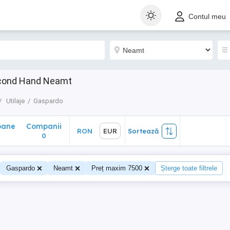
ane
Companii
RON
EUR
Sortează
Contul meu
0
econd Hand Neamt
Utilaje
Gaspardo
oane
Companii
RON
EUR
Sortează
0
Gaspardo
Neamt
Preț maxim 7500
Șterge toate filtrele