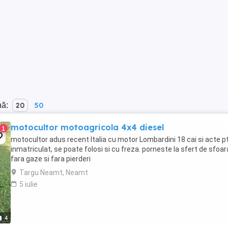
nă:
20
50
motocultor motoagricola 4x4 diesel
1
motocultor adus recent Italia cu motor Lombardini 18 cai si acte p
inmatriculat, se poate folosi si cu freza. porneste la sfert de sfoar
fara gaze si fara pierderi
Targu Neamt, Neamt
5 iulie
4