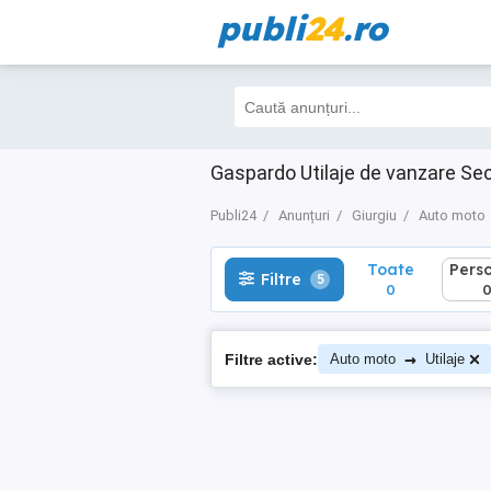
publi
24
.ro
Toate
Perso
Filtre
5
0
0
Gaspardo Utilaje de vanzare Se
Publi24
Anunțuri
Giurgiu
Auto moto
Toate
Pers
Filtre
5
0
→
Filtre active:
Auto moto
Utilaje