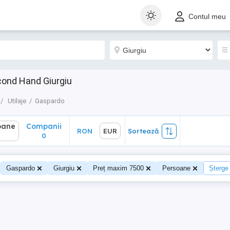
ane
Companii
RON
EUR
Sortează
Contul meu
0
cond Hand Giurgiu
Utilaje
Gaspardo
oane
Companii
RON
EUR
Sortează
0
0
Gaspardo
Giurgiu
Preț maxim 7500
Persoane
Șterge 