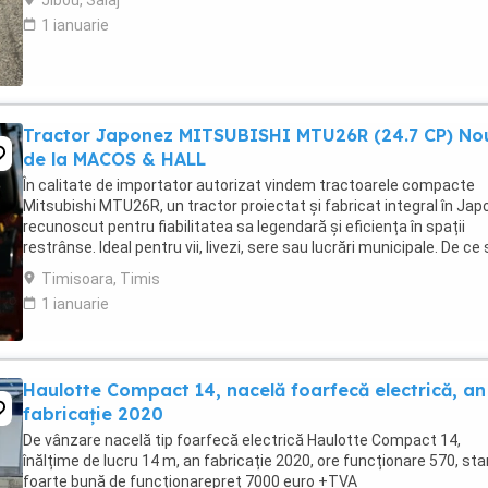
Jibou, Salaj
1 ianuarie
Tractor Japonez MITSUBISHI MTU26R (24.7 CP) No
de la MACOS & HALL
În calitate de importator autorizat vindem tractoarele compacte
Mitsubishi MTU26R, un tractor proiectat și fabricat integral în Japo
recunoscut pentru fiabilitatea sa legendară și eficiența în spații
restrânse. Ideal pentru vii, livezi, sere sau lucrări municipale. De ce
alegi Mitsubishi MTU26R ...
Timisoara, Timis
1 ianuarie
Haulotte Compact 14, nacelă foarfecă electrică, an
fabricație 2020
De vânzare nacelă tip foarfecă electrică Haulotte Compact 14,
înălțime de lucru 14 m, an fabricație 2020, ore funcționare 570, sta
foarte bună de funcționarepreț 7000 euro +TVA