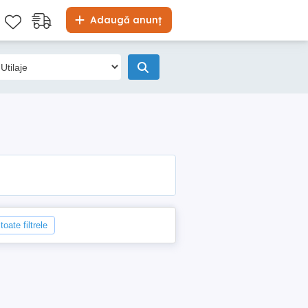
Adaugă anunț
toate filtrele