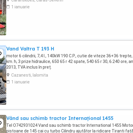
Caransebes, Caras-Severin
1 ianuarie
Vand Valtra T 193 H
motor 6 cilindrii, 7,4 l., 140kW 190 C.P., cutie de viteze 36+36 trepte,
km. h, 3 prize hidraulice, 650 65 r 42 spate, 540 65 r 30, 6.240 ore, a
2013, TVA inclus în preț.
Cazanesti, Ialomita
1 ianuarie
Vând sau schimb tractor Internațional 1455
Tel O742931024 Vand sau schimb tractor International 1455 Motor
pistoane de 145 cai cu turbo Cilindru ajutător la ridicare Tiranti faț