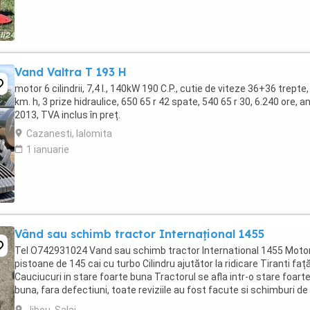
Vand Valtra T 193 H
motor 6 cilindrii, 7,4 l., 140kW 190 C.P., cutie de viteze 36+36 trepte,
km. h, 3 prize hidraulice, 650 65 r 42 spate, 540 65 r 30, 6.240 ore, a
2013, TVA inclus în preț.
Cazanesti, Ialomita
1 ianuarie
Vând sau schimb tractor Internațional 1455
Tel O742931024 Vand sau schimb tractor International 1455 Motor
pistoane de 145 cai cu turbo Cilindru ajutător la ridicare Tiranti faț
Cauciucuri in stare foarte buna Tractorul se afla intr-o stare foart
buna, fara defectiuni, toate reviziile au fost facute si schimburi de
consumabile, nu necesita ...