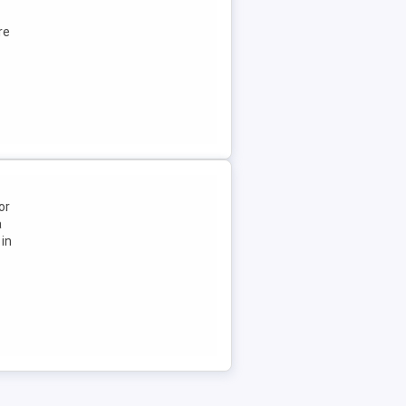
re
or
a
 in