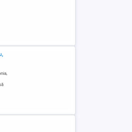
e
u,
nia,
 să