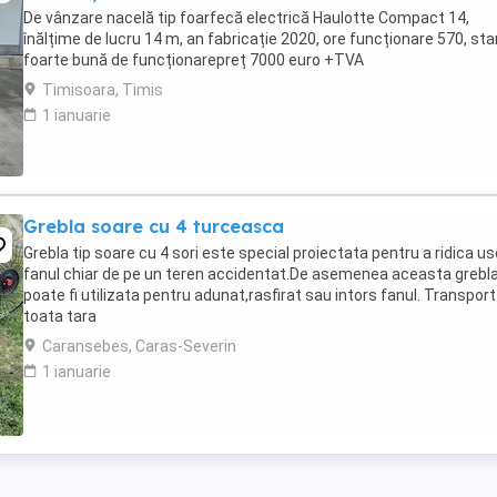
De vânzare nacelă tip foarfecă electrică Haulotte Compact 14,
înălțime de lucru 14 m, an fabricație 2020, ore funcționare 570, sta
foarte bună de funcționarepreț 7000 euro +TVA
Timisoara, Timis
1 ianuarie
Grebla soare cu 4 turceasca
Grebla tip soare cu 4 sori este special proiectata pentru a ridica us
fanul chiar de pe un teren accidentat.De asemenea aceasta grebl
poate fi utilizata pentru adunat,rasfirat sau intors fanul. Transport
toata tara
Caransebes, Caras-Severin
1 ianuarie