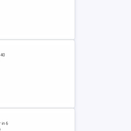
 40
n
 in 6
ă