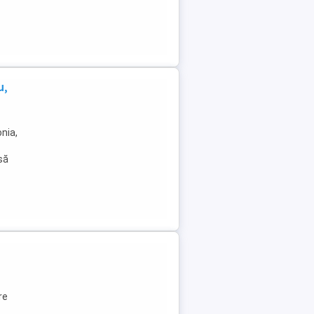
u,
nia,
 să
re