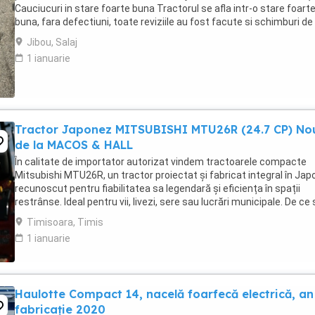
Cauciucuri in stare foarte buna Tractorul se afla intr-o stare foart
buna, fara defectiuni, toate reviziile au fost facute si schimburi de
consumabile, nu necesita ...
Jibou, Salaj
1 ianuarie
Tractor Japonez MITSUBISHI MTU26R (24.7 CP) No
de la MACOS & HALL
În calitate de importator autorizat vindem tractoarele compacte
Mitsubishi MTU26R, un tractor proiectat și fabricat integral în Japo
recunoscut pentru fiabilitatea sa legendară și eficiența în spații
restrânse. Ideal pentru vii, livezi, sere sau lucrări municipale. De ce
alegi Mitsubishi MTU26R ...
Timisoara, Timis
1 ianuarie
Haulotte Compact 14, nacelă foarfecă electrică, an
fabricație 2020