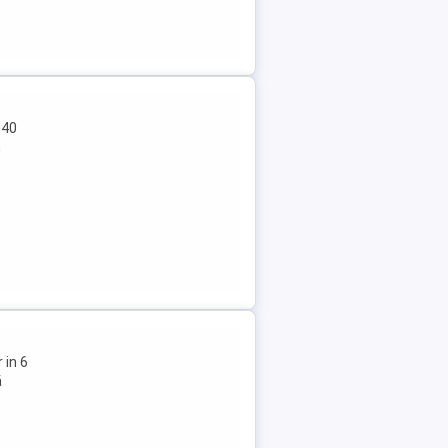
 40
n
 in 6
ă
e