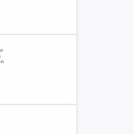
or
a
 in