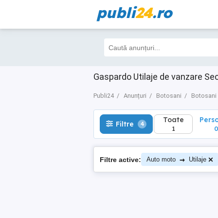
publi
24
.ro
Toate
Perso
Filtre
4
1
0
Gaspardo Utilaje de vanzare S
Publi24
Anunțuri
Botosani
Botosani
Toate
Pers
Filtre
4
1
→
Filtre active:
Auto moto
Utilaje