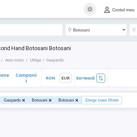
ane
Companii
RON
EUR
Sortează
Contul meu
1
econd Hand Botosani Botosani
Auto moto
Utilaje
Gaspardo
oane
Companii
RON
EUR
Sortează
0
1
Gaspardo
Botosani
Botosani
Șterge toate filtrele